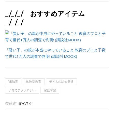
_/_/_/ おすすめアイテム
_/_/_/
「賢い子」の親が本当にやっていること 教育のプロと子育
て世代1万人の調査で判明! (講談社MOOK)
VR知育
体験型教育
子どもの認知発達
子育てテクノロジー
家庭学習
投稿者:
ダイスケ