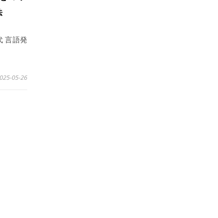
法
 言語発
025-05-26