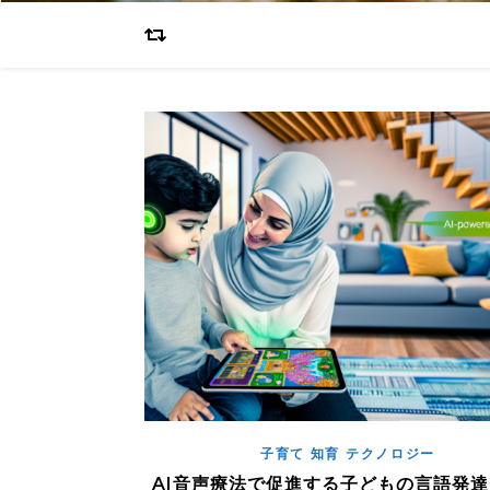
子育て 知育 テクノロジー
AI音声療法で促進する子どもの言語発