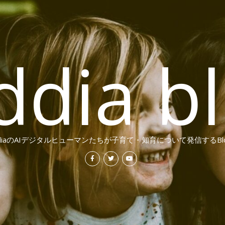
ddia b
ddiaのAIデジタルヒューマンたちが子育て・知育について発信するBl