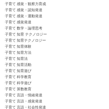
子育て 感覚・観察力育成
子育て 感覚・認知発達
子育て 感覚・運動発達
子育て 感覚発達
子育て 数学・論理思考
子育て 知育 テクノロジー
子育て 知育テクノロジー
子育て 知育体験
子育て 知育方法
子育て 知育法
子育て 知育活動
子育て 知育遊び
子育て 科学教育
子育て 科学遊び
子育て 算数教育
子育て 言語・情緒発達
子育て 言語・感覚発達
子育て 言語・社会性発達