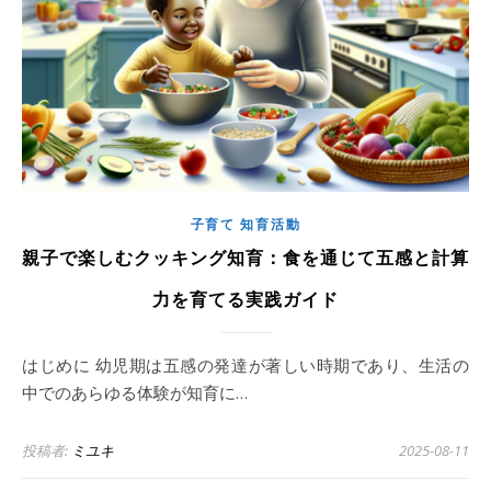
子育て 知育活動
親子で楽しむクッキング知育：食を通じて五感と計算
力を育てる実践ガイド
はじめに 幼児期は五感の発達が著しい時期であり、生活の
中でのあらゆる体験が知育に…
投稿者:
ミユキ
2025-08-11