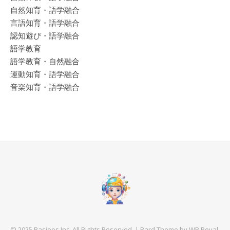
自然知育・語学融合
言語知育・語学融合
認知遊び・語学融合
語学教育
語学教育・自然融合
運動知育・語学融合
音楽知育・語学融合
© 2025 Basjoos Inc. All Rights Reserved. |
Bard Theme by
WP Royal
.