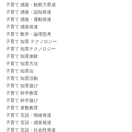
子育て 感覚・観察力育成
子育て 感覚・認知発達
子育て 感覚・運動発達
子育て 感覚発達
子育て 数学・論理思考
子育て 知育 テクノロジー
子育て 知育テクノロジー
子育て 知育体験
子育て 知育方法
子育て 知育法
子育て 知育活動
子育て 知育遊び
子育て 科学教育
子育て 科学遊び
子育て 算数教育
子育て 言語・情緒発達
子育て 言語・感覚発達
子育て 言語・社会性発達