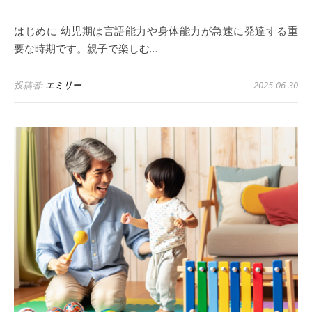
はじめに 幼児期は言語能力や身体能力が急速に発達する重
要な時期です。親子で楽しむ…
投稿者:
エミリー
2025-06-30