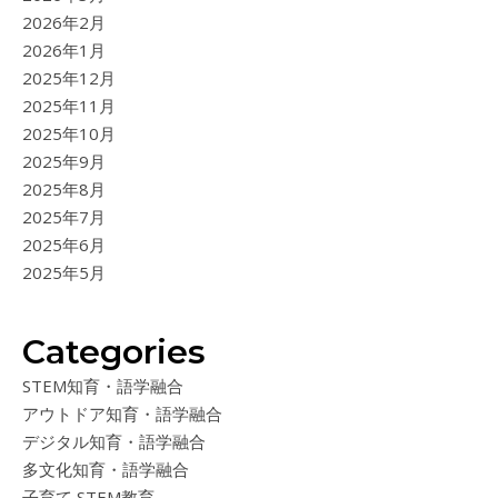
2026年2月
2026年1月
2025年12月
2025年11月
2025年10月
2025年9月
2025年8月
2025年7月
2025年6月
2025年5月
Categories
STEM知育・語学融合
アウトドア知育・語学融合
デジタル知育・語学融合
多文化知育・語学融合
子育て STEM教育