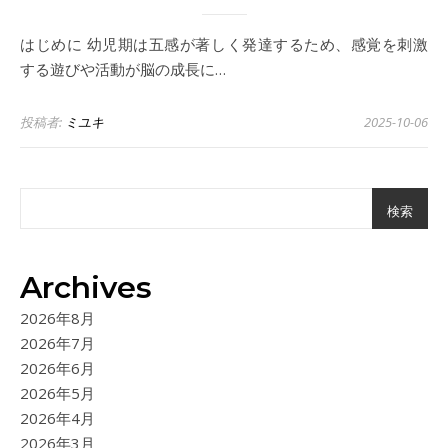
はじめに 幼児期は五感が著しく発達するため、感覚を刺激
する遊びや活動が脳の成長に…
投稿者:
ミユキ
2025-10-06
検索
Archives
2026年8月
2026年7月
2026年6月
2026年5月
2026年4月
2026年3月