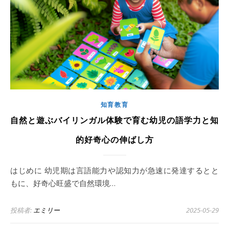
知育教育
自然と遊ぶバイリンガル体験で育む幼児の語学力と知
的好奇心の伸ばし方
はじめに 幼児期は言語能力や認知力が急速に発達するとと
もに、好奇心旺盛で自然環境…
投稿者:
エミリー
2025-05-29