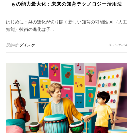
もの能力最大化：未来の知育テクノロジー活用法
はじめに：AIの進化が切り開く新しい知育の可能性 AI（人工
知能）技術の進化は子…
投稿者:
ダイスケ
2025-05-14