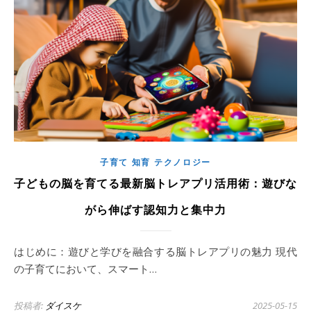
子育て 知育 テクノロジー
子どもの脳を育てる最新脳トレアプリ活用術：遊びな
がら伸ばす認知力と集中力
はじめに：遊びと学びを融合する脳トレアプリの魅力 現代
の子育てにおいて、スマート…
投稿者:
ダイスケ
2025-05-15