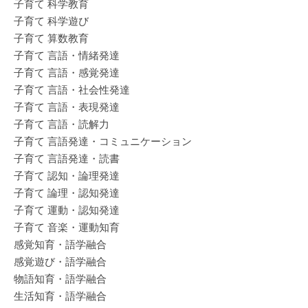
子育て 科学教育
子育て 科学遊び
子育て 算数教育
子育て 言語・情緒発達
子育て 言語・感覚発達
子育て 言語・社会性発達
子育て 言語・表現発達
子育て 言語・読解力
子育て 言語発達・コミュニケーション
子育て 言語発達・読書
子育て 認知・論理発達
子育て 論理・認知発達
子育て 運動・認知発達
子育て 音楽・運動知育
感覚知育・語学融合
感覚遊び・語学融合
物語知育・語学融合
生活知育・語学融合