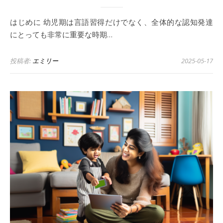
はじめに 幼児期は言語習得だけでなく、全体的な認知発達
にとっても非常に重要な時期…
投稿者:
エミリー
2025-05-17