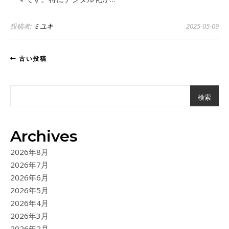
投稿者:
ミユキ
2025-05-09
古い投稿
検索
Archives
2026年8月
2026年7月
2026年6月
2026年5月
2026年4月
2026年3月
2026年2月