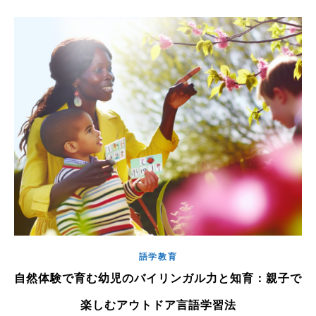
語学教育
自然体験で育む幼児のバイリンガル力と知育：親子で
楽しむアウトドア言語学習法