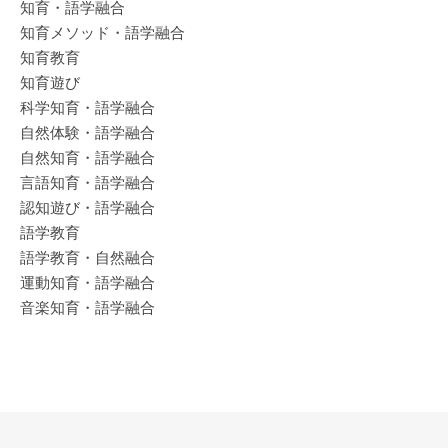
知育・語学融合
知育メソッド・語学融合
知育教育
知育遊び
科学知育・語学融合
自然体験・語学融合
自然知育・語学融合
言語知育・語学融合
認知遊び・語学融合
語学教育
語学教育・自然融合
運動知育・語学融合
音楽知育・語学融合