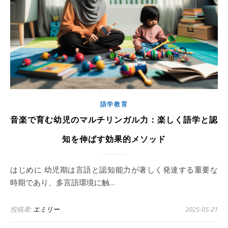
語学教育
音楽で育む幼児のマルチリンガル力：楽しく語学と認
知を伸ばす効果的メソッド
はじめに 幼児期は言語と認知能力が著しく発達する重要な
時期であり、多言語環境に触…
投稿者:
エミリー
2025-05-21