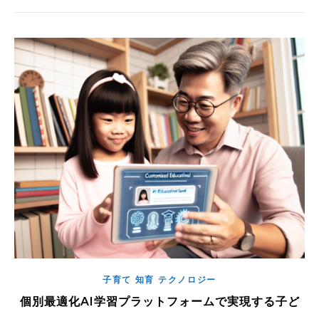
子育て 知育 テクノロジー
個別最適化AI学習プラットフォームで実現する子ど