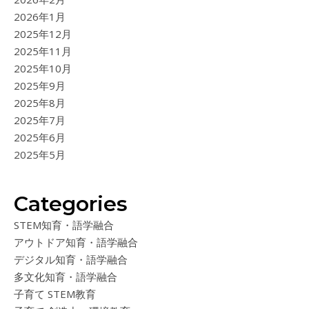
2026年1月
2025年12月
2025年11月
2025年10月
2025年9月
2025年8月
2025年7月
2025年6月
2025年5月
Categories
STEM知育・語学融合
アウトドア知育・語学融合
デジタル知育・語学融合
多文化知育・語学融合
子育て STEM教育