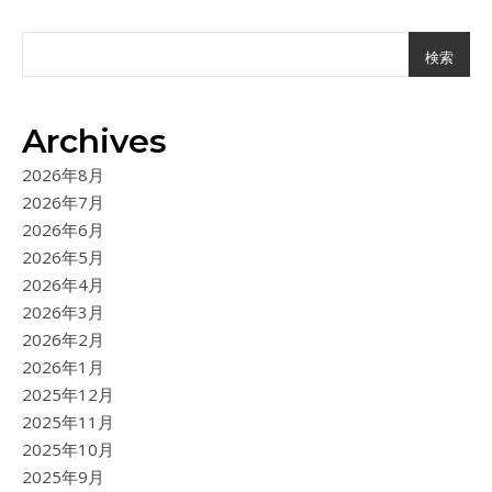
検索
Archives
2026年8月
2026年7月
2026年6月
2026年5月
2026年4月
2026年3月
2026年2月
2026年1月
2025年12月
2025年11月
2025年10月
2025年9月