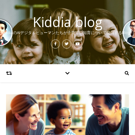
Kiddia blog
KiddiaのAIデジタルヒューマンたちが子育て・知育について発信するBlog！