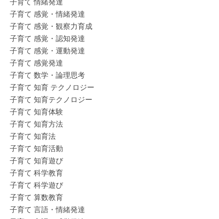
子育て 情緒発達
子育て 感覚・情緒発達
子育て 感覚・観察力育成
子育て 感覚・認知発達
子育て 感覚・運動発達
子育て 感覚発達
子育て 数学・論理思考
子育て 知育 テクノロジー
子育て 知育テクノロジー
子育て 知育体験
子育て 知育方法
子育て 知育法
子育て 知育活動
子育て 知育遊び
子育て 科学教育
子育て 科学遊び
子育て 算数教育
子育て 言語・情緒発達