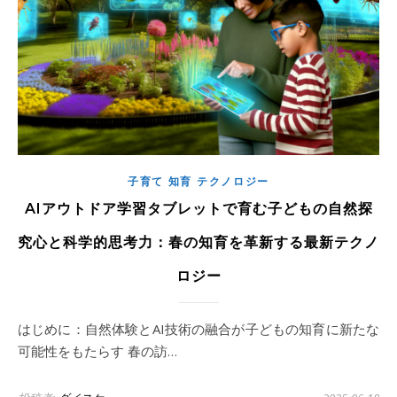
子育て 知育 テクノロジー
AIアウトドア学習タブレットで育む子どもの自然探
究心と科学的思考力：春の知育を革新する最新テクノ
ロジー
はじめに：自然体験とAI技術の融合が子どもの知育に新たな
可能性をもたらす 春の訪…