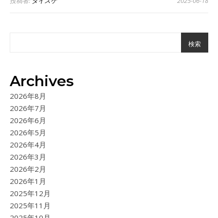
投稿者:
ダイスケ
2025-06-18
検索
Archives
2026年8月
2026年7月
2026年6月
2026年5月
2026年4月
2026年3月
2026年2月
2026年1月
2025年12月
2025年11月
2025年10月