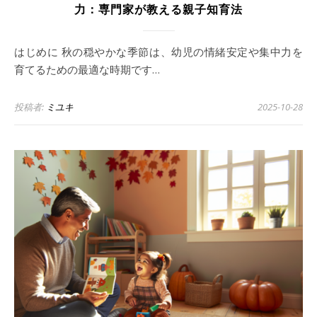
力：専門家が教える親子知育法
はじめに 秋の穏やかな季節は、幼児の情緒安定や集中力を
育てるための最適な時期です…
投稿者:
ミユキ
2025-10-28