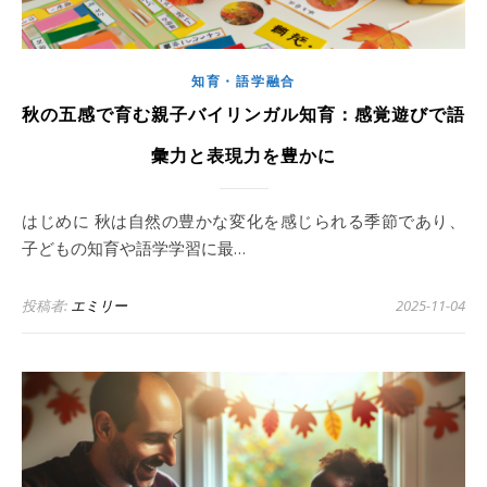
知育・語学融合
秋の五感で育む親子バイリンガル知育：感覚遊びで語
彙力と表現力を豊かに
はじめに 秋は自然の豊かな変化を感じられる季節であり、
子どもの知育や語学学習に最…
投稿者:
エミリー
2025-11-04