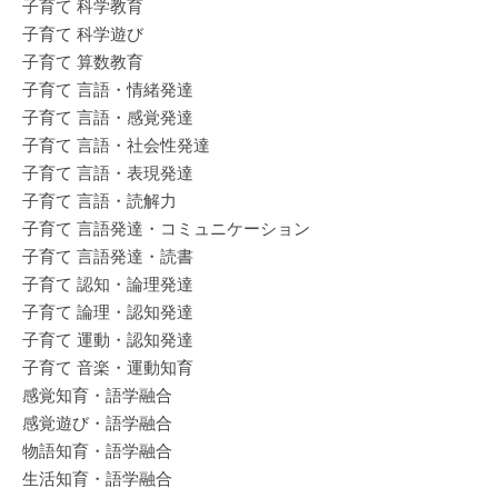
子育て 科学教育
子育て 科学遊び
子育て 算数教育
子育て 言語・情緒発達
子育て 言語・感覚発達
子育て 言語・社会性発達
子育て 言語・表現発達
子育て 言語・読解力
子育て 言語発達・コミュニケーション
子育て 言語発達・読書
子育て 認知・論理発達
子育て 論理・認知発達
子育て 運動・認知発達
子育て 音楽・運動知育
感覚知育・語学融合
感覚遊び・語学融合
物語知育・語学融合
生活知育・語学融合