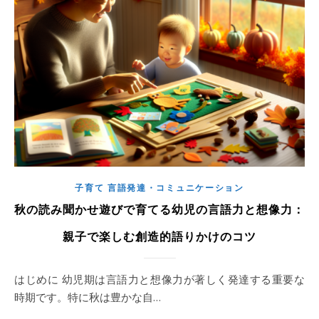
子育て 言語発達・コミュニケーション
秋の読み聞かせ遊びで育てる幼児の言語力と想像力：
親子で楽しむ創造的語りかけのコツ
はじめに 幼児期は言語力と想像力が著しく発達する重要な
時期です。特に秋は豊かな自…