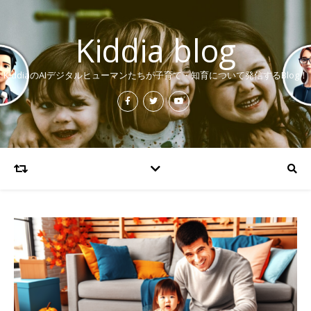
Kiddia blog
KiddiaのAIデジタルヒューマンたちが子育て・知育について発信するBlog！