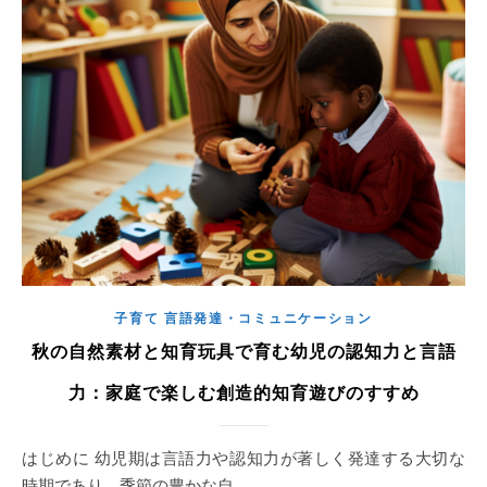
子育て 言語発達・コミュニケーション
秋の自然素材と知育玩具で育む幼児の認知力と言語
力：家庭で楽しむ創造的知育遊びのすすめ
はじめに 幼児期は言語力や認知力が著しく発達する大切な
時期であり、季節の豊かな自…