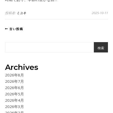
投稿者:
ミユキ
2025-10-11
古い投稿
検索
Archives
2026年8月
2026年7月
2026年6月
2026年5月
2026年4月
2026年3月
2026年2月