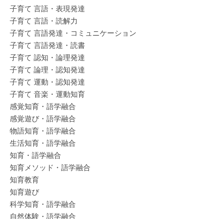
子育て 言語・表現発達
子育て 言語・読解力
子育て 言語発達・コミュニケーション
子育て 言語発達・読書
子育て 認知・論理発達
子育て 論理・認知発達
子育て 運動・認知発達
子育て 音楽・運動知育
感覚知育・語学融合
感覚遊び・語学融合
物語知育・語学融合
生活知育・語学融合
知育・語学融合
知育メソッド・語学融合
知育教育
知育遊び
科学知育・語学融合
自然体験・語学融合