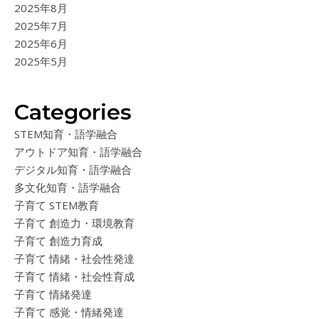
2025年8月
2025年7月
2025年6月
2025年5月
Categories
STEM知育・語学融合
アウトドア知育・語学融合
デジタル知育・語学融合
多文化知育・語学融合
子育て STEM教育
子育て 創造力・環境教育
子育て 創造力育成
子育て 情緒・社会性発達
子育て 情緒・社会性育成
子育て 情緒発達
子育て 感覚・情緒発達