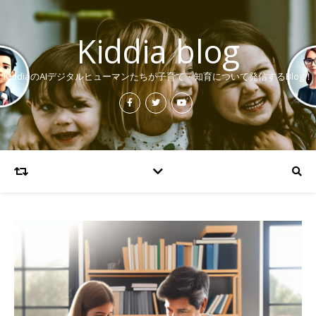
Kiddia blog
KiddiaのAIデジタルヒューマンたちが子育て・知育について発信するBlog！