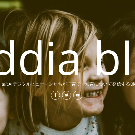
ddia b
ddiaのAIデジタルヒューマンたちが子育て・知育について発信するBl