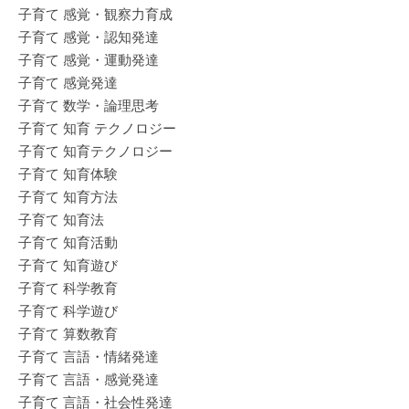
子育て 感覚・観察力育成
子育て 感覚・認知発達
子育て 感覚・運動発達
子育て 感覚発達
子育て 数学・論理思考
子育て 知育 テクノロジー
子育て 知育テクノロジー
子育て 知育体験
子育て 知育方法
子育て 知育法
子育て 知育活動
子育て 知育遊び
子育て 科学教育
子育て 科学遊び
子育て 算数教育
子育て 言語・情緒発達
子育て 言語・感覚発達
子育て 言語・社会性発達