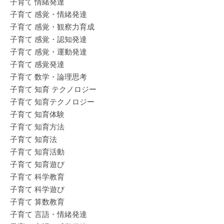
子育て 情緒発達
子育て 感覚・情緒発達
子育て 感覚・観察力育成
子育て 感覚・認知発達
子育て 感覚・運動発達
子育て 感覚発達
子育て 数学・論理思考
子育て 知育 テクノロジー
子育て 知育テクノロジー
子育て 知育体験
子育て 知育方法
子育て 知育法
子育て 知育活動
子育て 知育遊び
子育て 科学教育
子育て 科学遊び
子育て 算数教育
子育て 言語・情緒発達