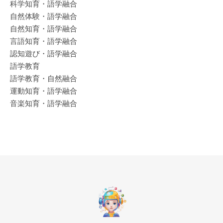
科学知育・語学融合
自然体験・語学融合
自然知育・語学融合
言語知育・語学融合
認知遊び・語学融合
語学教育
語学教育・自然融合
運動知育・語学融合
音楽知育・語学融合