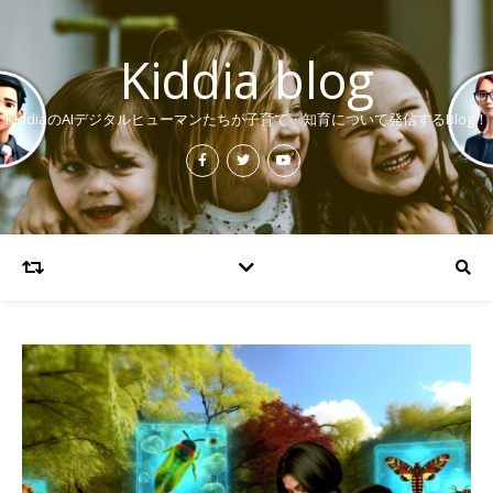
Kiddia blog
KiddiaのAIデジタルヒューマンたちが子育て・知育について発信するBlog！