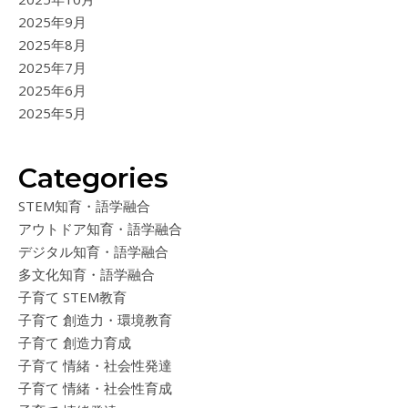
2025年9月
2025年8月
2025年7月
2025年6月
2025年5月
Categories
STEM知育・語学融合
アウトドア知育・語学融合
デジタル知育・語学融合
多文化知育・語学融合
子育て STEM教育
子育て 創造力・環境教育
子育て 創造力育成
子育て 情緒・社会性発達
子育て 情緒・社会性育成