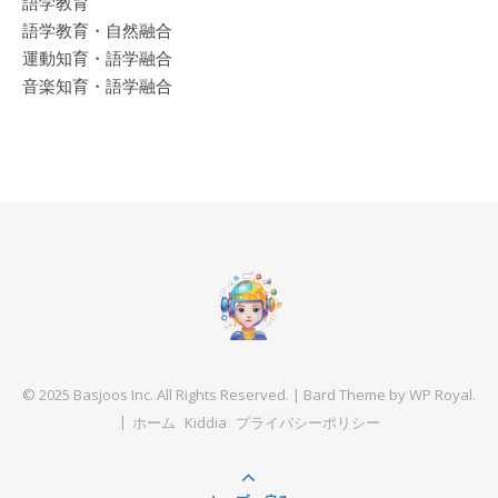
語学教育
語学教育・自然融合
運動知育・語学融合
音楽知育・語学融合
© 2025 Basjoos Inc. All Rights Reserved. |
Bard Theme by
WP Royal
.
ホーム
Kiddia
プライバシーポリシー