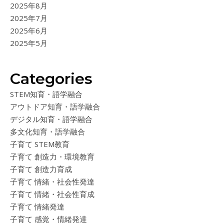
2025年8月
2025年7月
2025年6月
2025年5月
Categories
STEM知育・語学融合
アウトドア知育・語学融合
デジタル知育・語学融合
多文化知育・語学融合
子育て STEM教育
子育て 創造力・環境教育
子育て 創造力育成
子育て 情緒・社会性発達
子育て 情緒・社会性育成
子育て 情緒発達
子育て 感覚・情緒発達