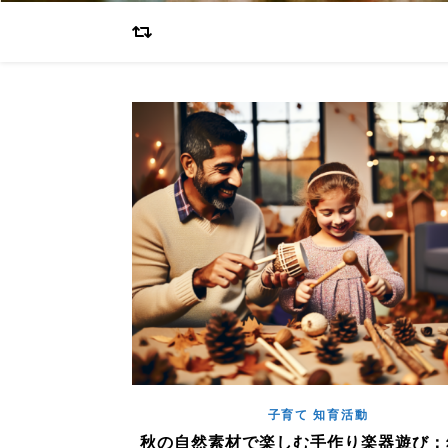
子育て 知育活動
秋の自然素材で楽しむ手作り楽器遊び：