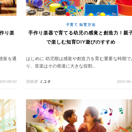
子育て 知育方法
作り楽
手作り楽器で育てる幼児の感覚と創造力！親
で楽しむ知育DIY遊びのすすめ
聴覚を通
はじめに 幼児期は感覚や創造力を育む重要な時期で
り、音楽はその発達に大きな役割…
025-08-03
投稿者:
ミユキ
2025-06-