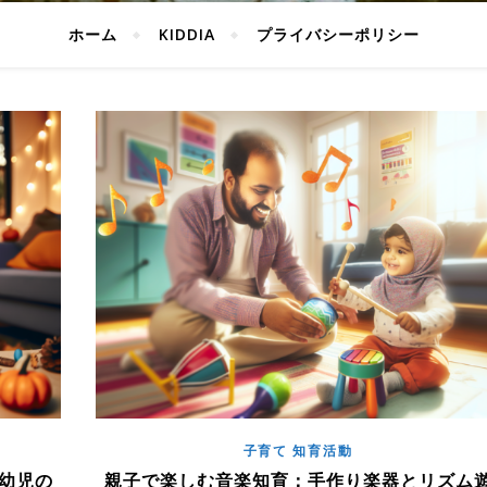
ホーム
KIDDIA
プライバシーポリシー
子育て 知育活動
幼児の
親子で楽しむ音楽知育：手作り楽器とリズム