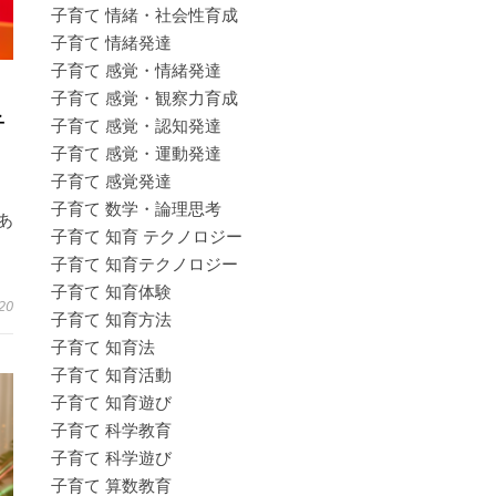
子育て 情緒・社会性育成
子育て 情緒発達
子育て 感覚・情緒発達
子育て 感覚・観察力育成
子
子育て 感覚・認知発達
子育て 感覚・運動発達
子育て 感覚発達
子育て 数学・論理思考
あ
子育て 知育 テクノロジー
子育て 知育テクノロジー
子育て 知育体験
20
子育て 知育方法
子育て 知育法
子育て 知育活動
子育て 知育遊び
子育て 科学教育
子育て 科学遊び
子育て 算数教育