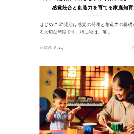
感覚統合と創造力を育てる家庭知育
はじめに 幼児期は感覚の発達と創造力の基礎
る大切な時期です。特に秋は、落…
投稿者:
ミユキ
2