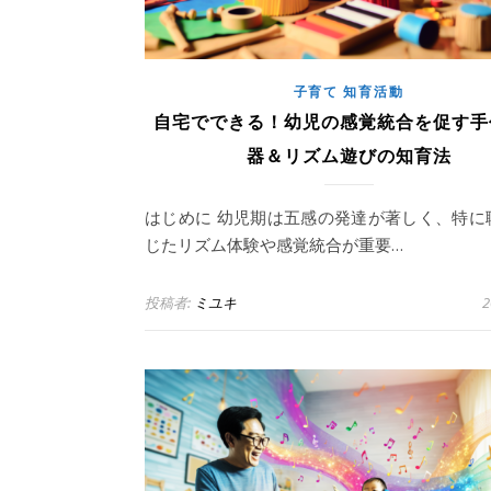
子育て 知育活動
自宅でできる！幼児の感覚統合を促す手
器＆リズム遊びの知育法
はじめに 幼児期は五感の発達が著しく、特に
じたリズム体験や感覚統合が重要…
投稿者:
ミユキ
2