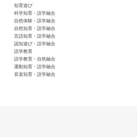
知育遊び
科学知育・語学融合
自然体験・語学融合
自然知育・語学融合
言語知育・語学融合
認知遊び・語学融合
語学教育
語学教育・自然融合
運動知育・語学融合
音楽知育・語学融合