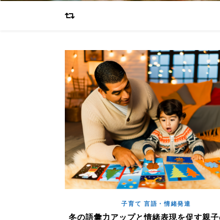
子育て 言語・情緒発達
冬の語彙力アップと情緒表現を促す親子