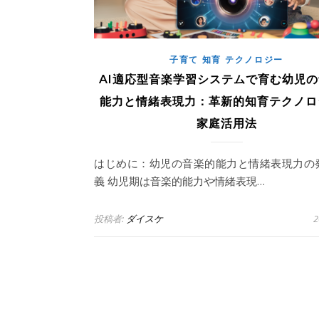
子育て 知育 テクノロジー
AI適応型音楽学習システムで育む幼児
能力と情緒表現力：革新的知育テクノロ
家庭活用法
はじめに：幼児の音楽的能力と情緒表現力の
義 幼児期は音楽的能力や情緒表現…
投稿者:
ダイスケ
2