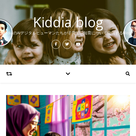
Kiddia blog
KiddiaのAIデジタルヒューマンたちが子育て・知育について発信するBlog！