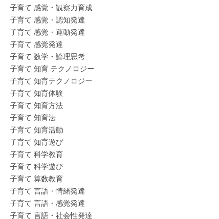
子育て 感覚・観察力育成
子育て 感覚・認知発達
子育て 感覚・運動発達
子育て 感覚発達
子育て 数学・論理思考
子育て 知育 テクノロジー
子育て 知育テクノロジー
子育て 知育体験
子育て 知育方法
子育て 知育法
子育て 知育活動
子育て 知育遊び
子育て 科学教育
子育て 科学遊び
子育て 算数教育
子育て 言語・情緒発達
子育て 言語・感覚発達
子育て 言語・社会性発達