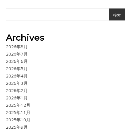
検索
Archives
2026年8月
2026年7月
2026年6月
2026年5月
2026年4月
2026年3月
2026年2月
2026年1月
2025年12月
2025年11月
2025年10月
2025年9月