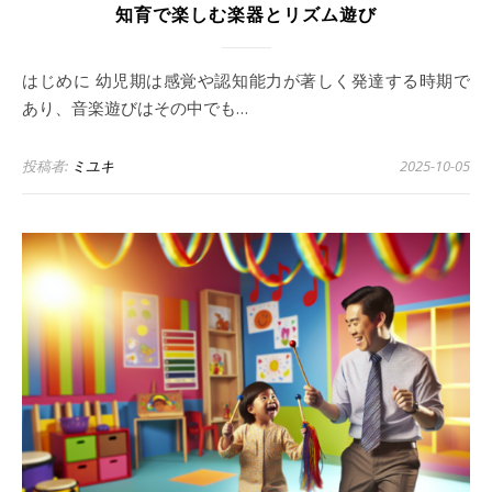
知育で楽しむ楽器とリズム遊び
はじめに 幼児期は感覚や認知能力が著しく発達する時期で
あり、音楽遊びはその中でも…
投稿者:
ミユキ
2025-10-05