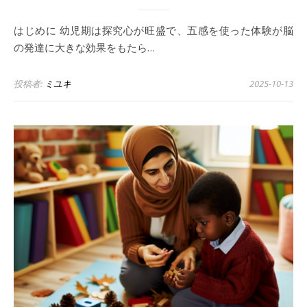
はじめに 幼児期は探究心が旺盛で、五感を使った体験が脳
の発達に大きな効果をもたら…
投稿者:
ミユキ
2025-10-13