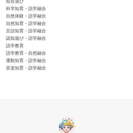
知育遊び
科学知育・語学融合
自然体験・語学融合
自然知育・語学融合
言語知育・語学融合
認知遊び・語学融合
語学教育
語学教育・自然融合
運動知育・語学融合
音楽知育・語学融合