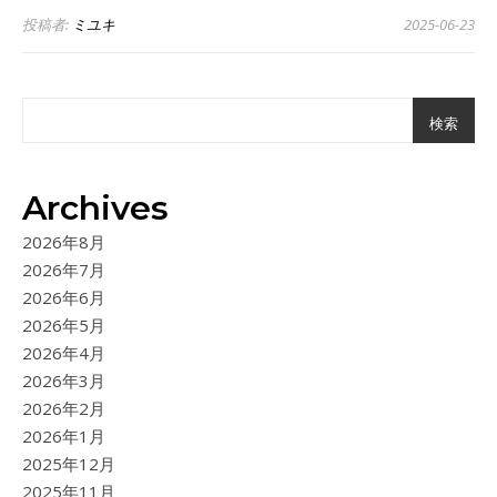
投稿者:
ミユキ
2025-06-23
検索
Archives
2026年8月
2026年7月
2026年6月
2026年5月
2026年4月
2026年3月
2026年2月
2026年1月
2025年12月
2025年11月