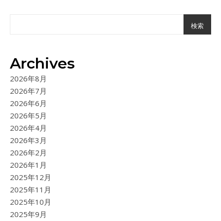
検索
Archives
2026年8月
2026年7月
2026年6月
2026年5月
2026年4月
2026年3月
2026年2月
2026年1月
2025年12月
2025年11月
2025年10月
2025年9月