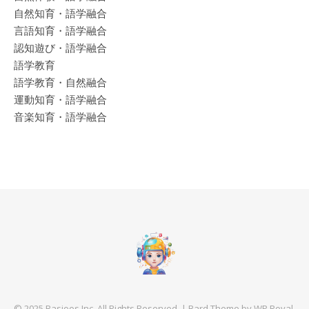
自然知育・語学融合
言語知育・語学融合
認知遊び・語学融合
語学教育
語学教育・自然融合
運動知育・語学融合
音楽知育・語学融合
© 2025 Basjoos Inc. All Rights Reserved. |
Bard Theme by
WP Royal
.