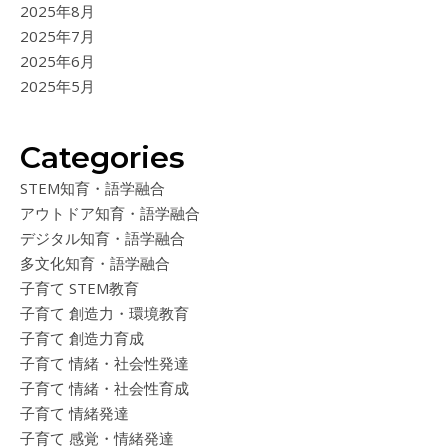
2025年8月
2025年7月
2025年6月
2025年5月
Categories
STEM知育・語学融合
アウトドア知育・語学融合
デジタル知育・語学融合
多文化知育・語学融合
子育て STEM教育
子育て 創造力・環境教育
子育て 創造力育成
子育て 情緒・社会性発達
子育て 情緒・社会性育成
子育て 情緒発達
子育て 感覚・情緒発達