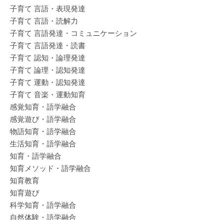
子育て 言語・表現発達
子育て 言語・読解力
子育て 言語発達・コミュニケーション
子育て 言語発達・読書
子育て 認知・論理発達
子育て 論理・認知発達
子育て 運動・認知発達
子育て 音楽・運動知育
感覚知育・語学融合
感覚遊び・語学融合
物語知育・語学融合
生活知育・語学融合
知育・語学融合
知育メソッド・語学融合
知育教育
知育遊び
科学知育・語学融合
自然体験・語学融合