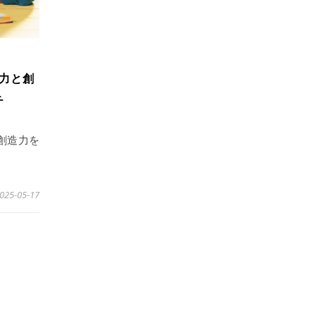
力と創
チ
創造力を
025-05-17