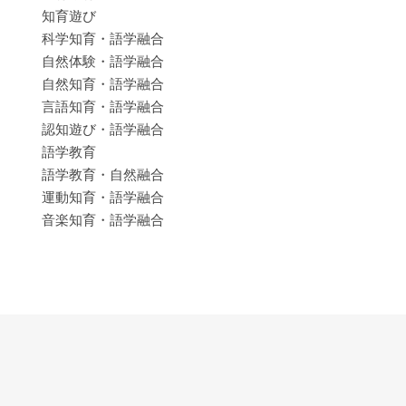
知育遊び
科学知育・語学融合
自然体験・語学融合
自然知育・語学融合
言語知育・語学融合
認知遊び・語学融合
語学教育
語学教育・自然融合
運動知育・語学融合
音楽知育・語学融合