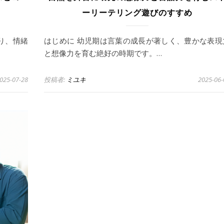
ーリーテリング遊びのすすめ
り、情緒
はじめに 幼児期は言葉の成長が著しく、豊かな表現
と想像力を育む絶好の時期です。…
025-07-28
投稿者:
ミユキ
2025-06-