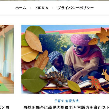
ホーム
KIDDIA
プライバシーポリシー
子育て 知育方法
スとヨ
自然を舞台に幼児の想像力と言語力を育むス