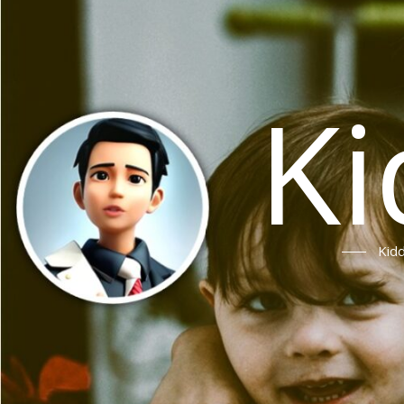
Ki
Ki