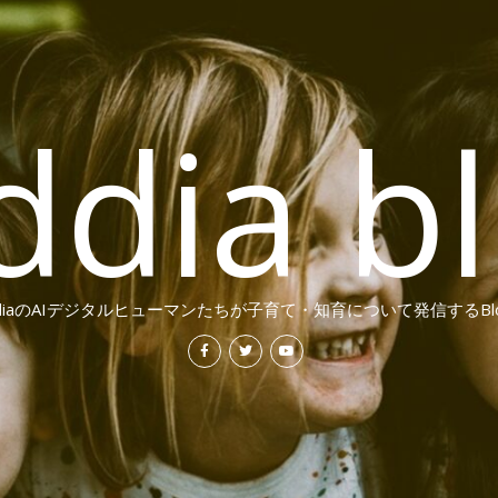
ddia b
ddiaのAIデジタルヒューマンたちが子育て・知育について発信するBl