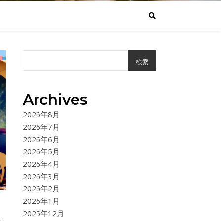
検索
Archives
2026年8月
2026年7月
2026年6月
2026年5月
2026年4月
2026年3月
2026年2月
2026年1月
2025年12月
ト