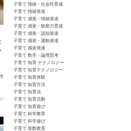
子育て 情緒・社会性育成
子育て 情緒発達
子育て 感覚・情緒発達
子育て 感覚・観察力育成
子育て 感覚・認知発達
子育て 感覚・運動発達
と
子育て 感覚発達
ー
子育て 数学・論理思考
子育て 知育 テクノロジー
子育て 知育テクノロジー
性
子育て 知育体験
子育て 知育方法
子育て 知育法
子育て 知育活動
27
子育て 知育遊び
子育て 科学教育
子育て 科学遊び
子育て 算数教育