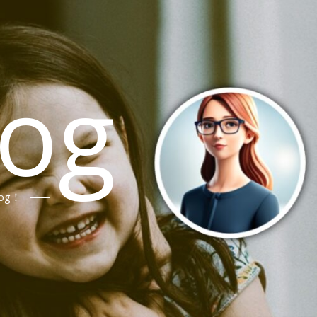
log
og！