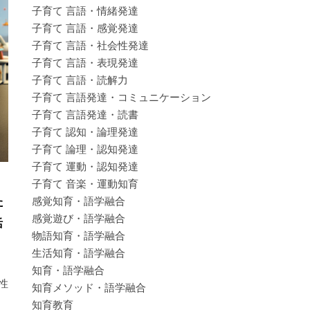
子育て 言語・情緒発達
子育て 言語・感覚発達
子育て 言語・社会性発達
子育て 言語・表現発達
子育て 言語・読解力
子育て 言語発達・コミュニケーション
子育て 言語発達・読書
子育て 認知・論理発達
子育て 論理・認知発達
子育て 運動・認知発達
子育て 音楽・運動知育
感覚知育・語学融合
た
感覚遊び・語学融合
活
物語知育・語学融合
生活知育・語学融合
知育・語学融合
性
知育メソッド・語学融合
知育教育