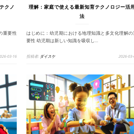
テクノ
理解：家庭で使える最新知育テクノロジー活
法
の重要性
はじめに：幼児期における地理知識と多文化理解の
要性 幼児期は新しい知識を吸収し…
026-03-16
投稿者:
ダイスケ
2026-03-