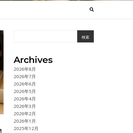
検索
Archives
2026年8月
2026年7月
2026年6月
2026年5月
2026年4月
2026年3月
2026年2月
2026年1月
2025年12月
問