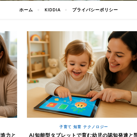
ホーム
KIDDIA
プライバシーポリシー
子育て 知育 テクノロジー
創造力と
AI知能型タブレットで育む幼児の認知発達と