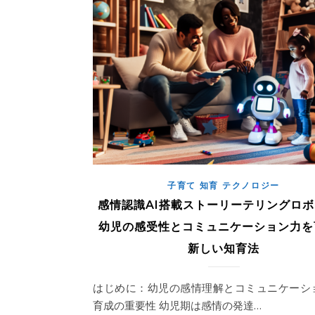
子育て 知育 テクノロジー
感情認識AI搭載ストーリーテリングロ
幼児の感受性とコミュニケーション力を
新しい知育法
はじめに：幼児の感情理解とコミュニケーシ
育成の重要性 幼児期は感情の発達…