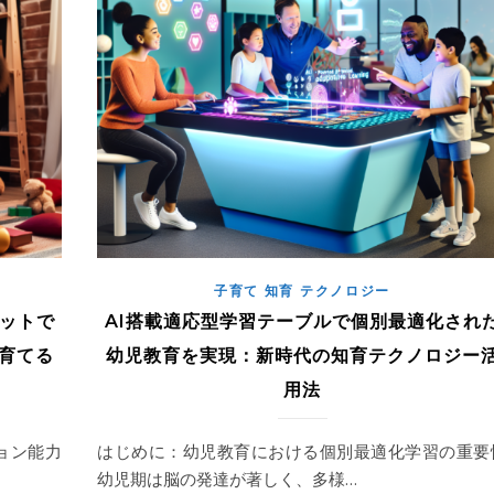
子育て 知育 テクノロジー
ボットで
AI搭載適応型学習テーブルで個別最適化され
育てる
幼児教育を実現：新時代の知育テクノロジー
用法
ョン能力
はじめに：幼児教育における個別最適化学習の重要
幼児期は脳の発達が著しく、多様…