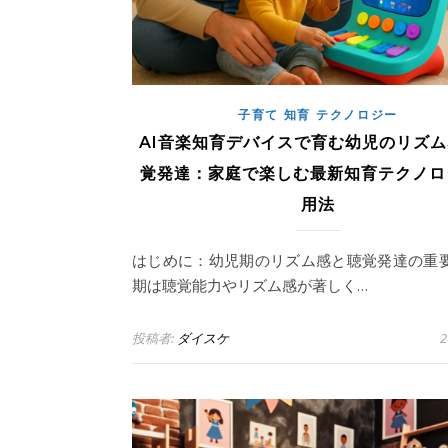
子育て 知育 テクノロジー
AI音楽知育デバイスで育む幼児のリズ
覚発達：家庭で楽しむ最新知育テクノロ
用法
はじめに：幼児期のリズム感と聴覚発達の重要
期は聴覚能力やリズム感が著しく…
投稿者:
ダイスケ
2