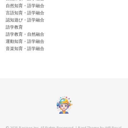
自然知育・語学融合
言語知育・語学融合
認知遊び・語学融合
語学教育
語学教育・自然融合
運動知育・語学融合
音楽知育・語学融合
© 2025 Basjoos Inc. All Rights Reserved. |
Bard Theme by
WP Royal
.