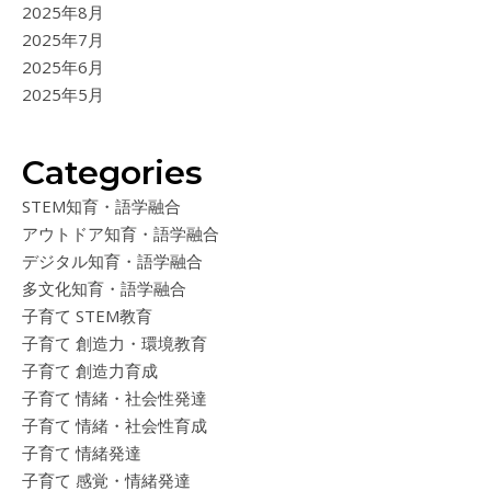
2025年8月
2025年7月
2025年6月
2025年5月
Categories
STEM知育・語学融合
アウトドア知育・語学融合
デジタル知育・語学融合
多文化知育・語学融合
子育て STEM教育
子育て 創造力・環境教育
子育て 創造力育成
子育て 情緒・社会性発達
子育て 情緒・社会性育成
子育て 情緒発達
子育て 感覚・情緒発達