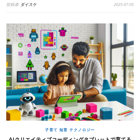
投稿者:
ダイスケ
2025-07-05
子育て 知育 テクノロジー
AIクリエイティブコーディングタブレットで育てる