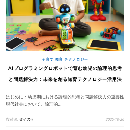
子育て 知育 テクノロジー
AIプログラミングロボットで育む幼児の論理的思考
と問題解決力：未来を創る知育テクノロジー活用法
はじめに：幼児期における論理的思考と問題解決力の重要性
現代社会において、論理的…
投稿者:
ダイスケ
2025-10-26