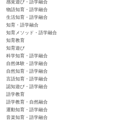
感覚遊び・語学融合
物語知育・語学融合
生活知育・語学融合
知育・語学融合
知育メソッド・語学融合
知育教育
知育遊び
科学知育・語学融合
自然体験・語学融合
自然知育・語学融合
言語知育・語学融合
認知遊び・語学融合
語学教育
語学教育・自然融合
運動知育・語学融合
音楽知育・語学融合