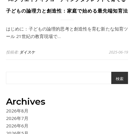
子どもの論理力と創造性：家庭で始める最先端知育法
はじめに：子どもの論理的思考と創造性を育む新たな知育ツ
ール 21世紀の教育現場で…
投稿者:
ダイスケ
2025-06-19
検索
Archives
2026年8月
2026年7月
2026年6月
2026年5月