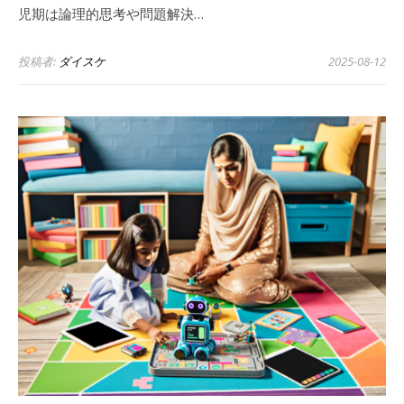
児期は論理的思考や問題解決…
投稿者:
ダイスケ
2025-08-12