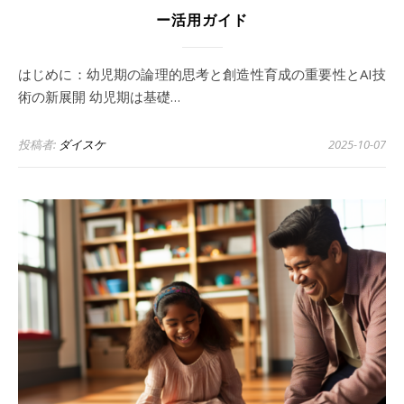
ー活用ガイド
はじめに：幼児期の論理的思考と創造性育成の重要性とAI技
術の新展開 幼児期は基礎…
投稿者:
ダイスケ
2025-10-07