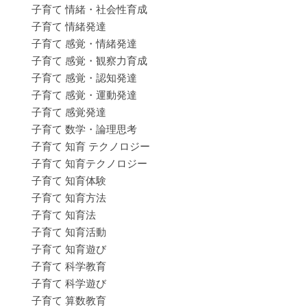
子育て 情緒・社会性育成
子育て 情緒発達
子育て 感覚・情緒発達
子育て 感覚・観察力育成
子育て 感覚・認知発達
子育て 感覚・運動発達
子育て 感覚発達
子育て 数学・論理思考
子育て 知育 テクノロジー
子育て 知育テクノロジー
子育て 知育体験
子育て 知育方法
子育て 知育法
子育て 知育活動
子育て 知育遊び
子育て 科学教育
子育て 科学遊び
子育て 算数教育