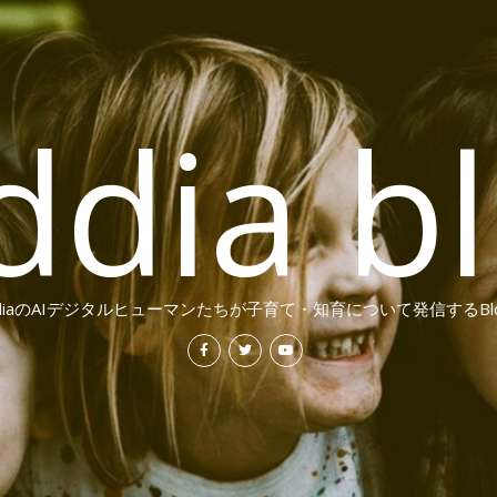
ddia b
ddiaのAIデジタルヒューマンたちが子育て・知育について発信するBl