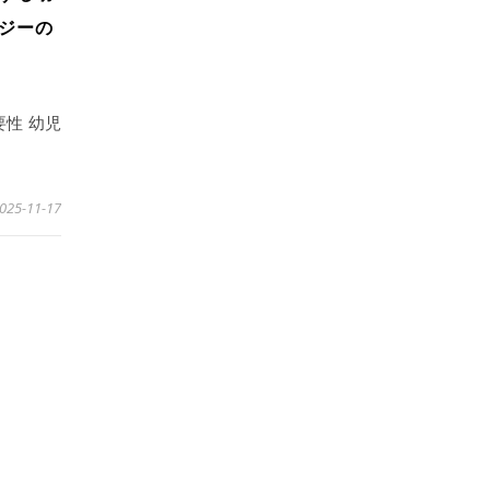
ジーの
性 幼児
025-11-17