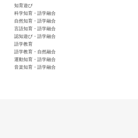
知育遊び
科学知育・語学融合
自然知育・語学融合
言語知育・語学融合
認知遊び・語学融合
語学教育
語学教育・自然融合
運動知育・語学融合
音楽知育・語学融合