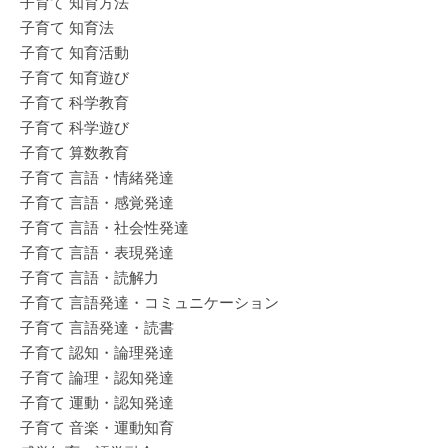
子育て 知育方法
子育て 知育法
子育て 知育活動
子育て 知育遊び
子育て 科学教育
子育て 科学遊び
子育て 算数教育
子育て 言語・情緒発達
子育て 言語・感覚発達
子育て 言語・社会性発達
子育て 言語・表現発達
子育て 言語・読解力
子育て 言語発達・コミュニケーション
子育て 言語発達・読書
子育て 認知・論理発達
子育て 論理・認知発達
子育て 運動・認知発達
子育て 音楽・運動知育