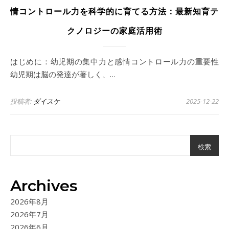
情コントロール力を科学的に育てる方法：最新知育テ
クノロジーの家庭活用術
はじめに：幼児期の集中力と感情コントロール力の重要性
幼児期は脳の発達が著しく、…
投稿者:
ダイスケ
2025-12-22
検索
Archives
2026年8月
2026年7月
2026年6月