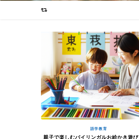
語学教育
親子で楽しむバイリンガルお絵かき遊び