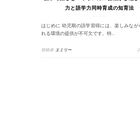
力と語学力同時育成の知育法
はじめに 幼児期の語学習得には、楽しみなが
れる環境の提供が不可欠です。特…
投稿者:
エミリー
2