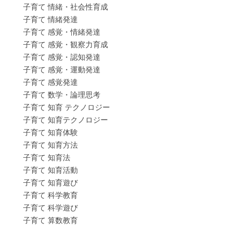
子育て 情緒・社会性育成
子育て 情緒発達
子育て 感覚・情緒発達
子育て 感覚・観察力育成
子育て 感覚・認知発達
子育て 感覚・運動発達
子育て 感覚発達
子育て 数学・論理思考
子育て 知育 テクノロジー
子育て 知育テクノロジー
子育て 知育体験
子育て 知育方法
子育て 知育法
子育て 知育活動
子育て 知育遊び
子育て 科学教育
子育て 科学遊び
子育て 算数教育