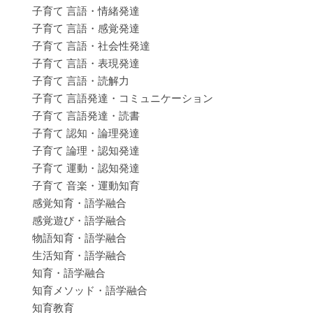
子育て 言語・情緒発達
子育て 言語・感覚発達
子育て 言語・社会性発達
子育て 言語・表現発達
子育て 言語・読解力
子育て 言語発達・コミュニケーション
子育て 言語発達・読書
子育て 認知・論理発達
子育て 論理・認知発達
子育て 運動・認知発達
子育て 音楽・運動知育
感覚知育・語学融合
感覚遊び・語学融合
物語知育・語学融合
生活知育・語学融合
知育・語学融合
知育メソッド・語学融合
知育教育