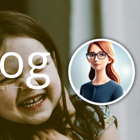
log
og！