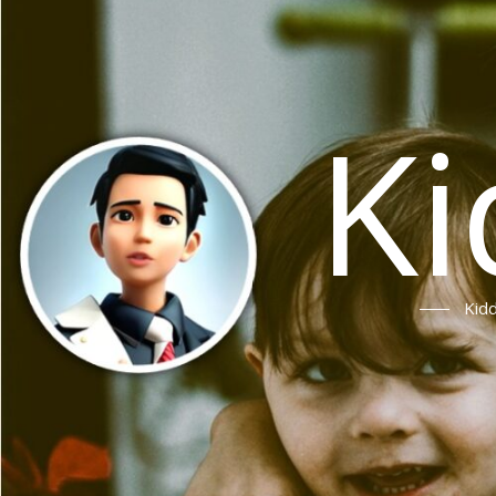
Ki
Ki