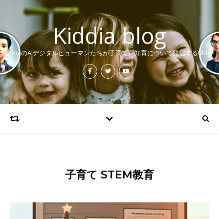
Kiddia blog
KiddiaのAIデジタルヒューマンたちが子育て・知育について発信するBlog！
子育て STEM教育