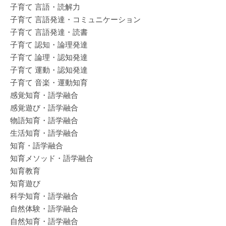
子育て 言語・読解力
子育て 言語発達・コミュニケーション
子育て 言語発達・読書
子育て 認知・論理発達
子育て 論理・認知発達
子育て 運動・認知発達
子育て 音楽・運動知育
感覚知育・語学融合
感覚遊び・語学融合
物語知育・語学融合
生活知育・語学融合
知育・語学融合
知育メソッド・語学融合
知育教育
知育遊び
科学知育・語学融合
自然体験・語学融合
自然知育・語学融合