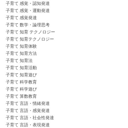
子育て 感覚・認知発達
子育て 感覚・運動発達
子育て 感覚発達
子育て 数学・論理思考
子育て 知育 テクノロジー
子育て 知育テクノロジー
子育て 知育体験
子育て 知育方法
子育て 知育法
子育て 知育活動
子育て 知育遊び
子育て 科学教育
子育て 科学遊び
子育て 算数教育
子育て 言語・情緒発達
子育て 言語・感覚発達
子育て 言語・社会性発達
子育て 言語・表現発達