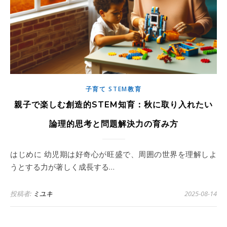
子育て STEM教育
親子で楽しむ創造的STEM知育：秋に取り入れたい
論理的思考と問題解決力の育み方
はじめに 幼児期は好奇心が旺盛で、周囲の世界を理解しよ
うとする力が著しく成長する…
投稿者:
ミユキ
2025-08-14