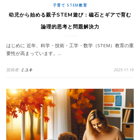
子育て STEM教育
幼児から始める親子STEM遊び：磁石とギアで育む
論理的思考と問題解決力
はじめに 近年、科学・技術・工学・数学（STEM）教育の重
要性が高まっています。…
投稿者:
ミユキ
2025-11-19