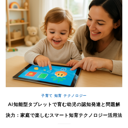
子育て 知育 テクノロジー
AI知能型タブレットで育む幼児の認知発達と問題解
決力：家庭で楽しむスマート知育テクノロジー活用法