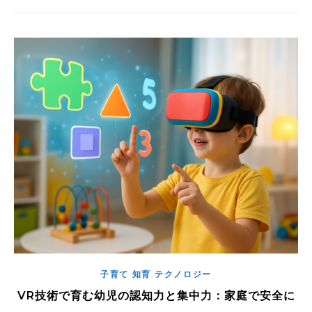
子育て 知育 テクノロジー
VR技術で育む幼児の認知力と集中力：家庭で安全に