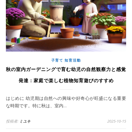
子育て 知育活動
秋の室内ガーデニングで育む幼児の自然観察力と感覚
発達：家庭で楽しむ植物知育遊びのすすめ
はじめに 幼児期は自然への興味や好奇心が旺盛になる重要
な時期です。特に秋は、室内…
投稿者:
ミユキ
2025-10-15