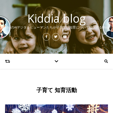
Kiddia blog
KiddiaのAIデジタルヒューマンたちが子育て・知育について発信するBlog！
子育て 知育活動