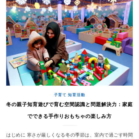
子育て 知育活動
冬の親子知育遊びで育む空間認識と問題解決力：家庭
でできる手作りおもちゃの楽しみ方
はじめに 寒さが厳しくなる冬の季節は、室内で過ごす時間