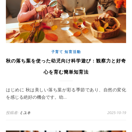
子育て 知育活動
秋の落ち葉を使った幼児向け科学遊び：観察力と好奇
心を育む簡単知育法
はじめに 秋は美しい落ち葉が彩る季節であり、自然の変化
を感じる絶好の機会です。幼…
投稿者:
ミユキ
2025-10-19