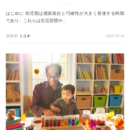
はじめに 幼児期は感覚統合と巧緻性が大きく発達する時期
であり、これらは生活習慣や…
投稿者:
ミユキ
2025-10-14