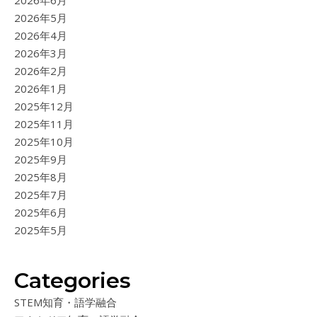
2026年5月
2026年4月
2026年3月
2026年2月
2026年1月
2025年12月
2025年11月
2025年10月
2025年9月
2025年8月
2025年7月
2025年6月
2025年5月
Categories
STEM知育・語学融合