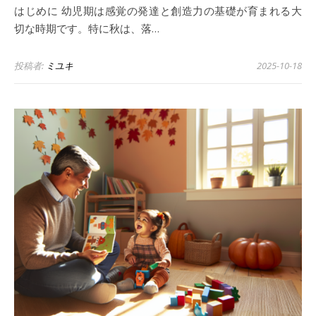
はじめに 幼児期は感覚の発達と創造力の基礎が育まれる大
切な時期です。特に秋は、落…
投稿者:
ミユキ
2025-10-18