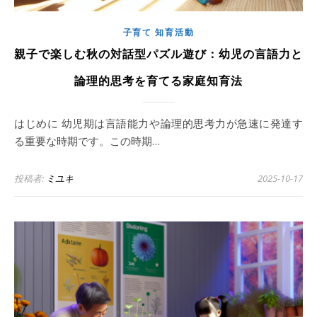
子育て 知育活動
親子で楽しむ秋の対話型パズル遊び：幼児の言語力と
論理的思考を育てる家庭知育法
はじめに 幼児期は言語能力や論理的思考力が急速に発達す
る重要な時期です。この時期…
投稿者:
ミユキ
2025-10-17