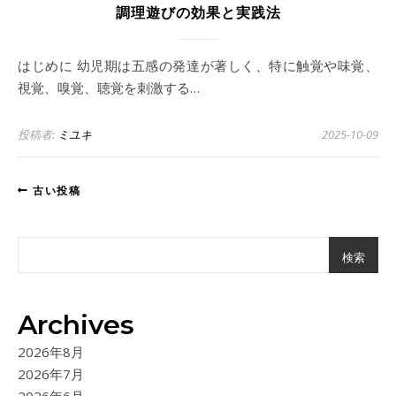
調理遊びの効果と実践法
はじめに 幼児期は五感の発達が著しく、特に触覚や味覚、
視覚、嗅覚、聴覚を刺激する…
投稿者:
ミユキ
2025-10-09
古い投稿
検索
Archives
2026年8月
2026年7月
2026年6月