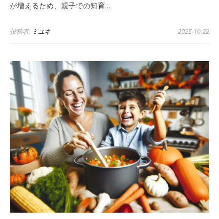
が増えるため、親子での知育…
投稿者:
ミユキ
2025-10-22