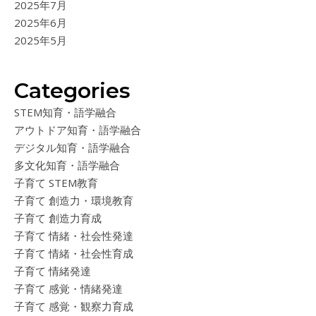
2025年7月
2025年6月
2025年5月
Categories
STEM知育・語学融合
アウトドア知育・語学融合
デジタル知育・語学融合
多文化知育・語学融合
子育て STEM教育
子育て 創造力・環境教育
子育て 創造力育成
子育て 情緒・社会性発達
子育て 情緒・社会性育成
子育て 情緒発達
子育て 感覚・情緒発達
子育て 感覚・観察力育成