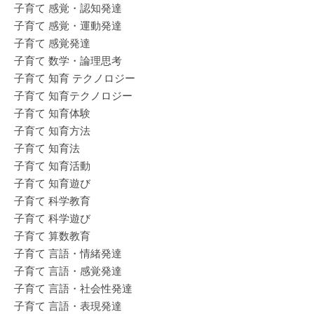
子育て 感覚・認知発達
子育て 感覚・運動発達
子育て 感覚発達
子育て 数学・論理思考
子育て 知育 テクノロジー
子育て 知育テクノロジー
子育て 知育体験
子育て 知育方法
子育て 知育法
子育て 知育活動
子育て 知育遊び
子育て 科学教育
子育て 科学遊び
子育て 算数教育
子育て 言語・情緒発達
子育て 言語・感覚発達
子育て 言語・社会性発達
子育て 言語・表現発達