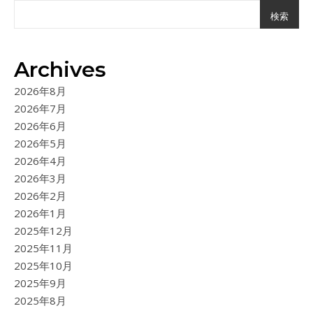
検索
Archives
2026年8月
2026年7月
2026年6月
2026年5月
2026年4月
2026年3月
2026年2月
2026年1月
2025年12月
2025年11月
2025年10月
2025年9月
2025年8月