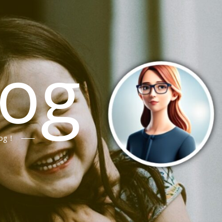
log
og！