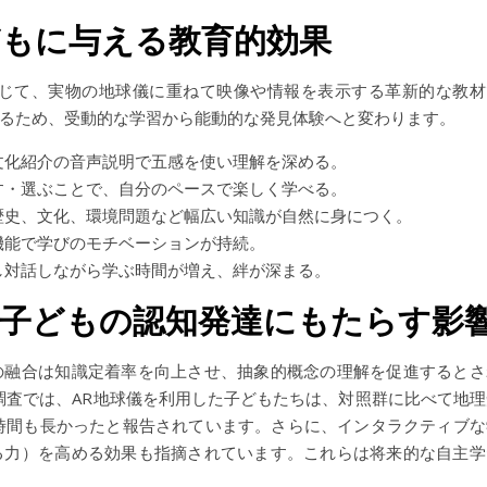
どもに与える教育的効果
通じて、実物の地球儀に重ねて映像や情報を表示する革新的な教材
るため、受動的な学習から能動的な発見体験へと変わります。
文化紹介の音声説明で五感を使い理解を深める。
す・選ぶことで、自分のペースで楽しく学べる。
歴史、文化、環境問題など幅広い知識が自然に身につく。
機能で学びのモチベーションが持続。
し対話しながら学ぶ時間が増え、絆が深まる。
が子どもの認知発達にもたらす影
の融合は知識定着率を向上させ、抽象的概念の理解を促進するとさ
た調査では、AR地球儀を利用した子どもたちは、対照群に比べて地理
時間も長かったと報告されています。さらに、インタラクティブな
る力）を高める効果も指摘されています。これらは将来的な自主学