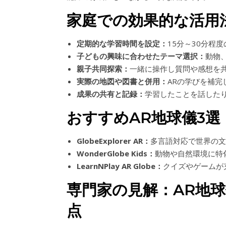
家庭での効果的な活用
定期的な学習時間を設定：
15分～30分程
子どもの興味に合わせたテーマ選択：
動物
親子共同探索：
一緒に操作し質問や感想を
実際の地図や図書と併用：
ARの学びを補完
成果の共有と記録：
学習したことを話した
おすすめAR地球儀3選
GlobeExplorer AR：
多言語対応で世界の文
WonderGlobe Kids：
動物や自然環境に特
LearnNPlay AR Globe：
クイズやゲームが
専門家の見解：AR地
点