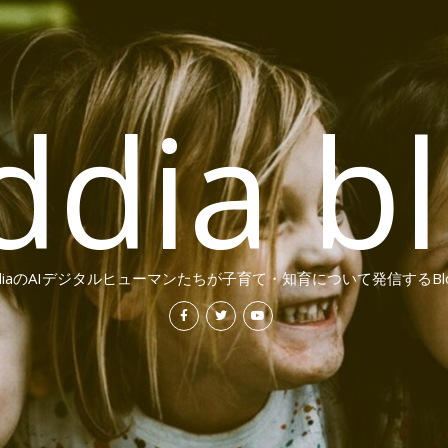
ddia b
ddiaのAIデジタルヒューマンたちが子育て・知育について発信するBl