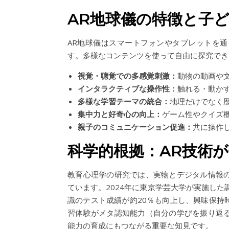
AR地球儀の特徴と子
AR地球儀はスマートフォンやタブレットを
す。多様なコンテンツを使って自由に探究でき
視覚・聴覚での多感覚刺激：
動物の動画や
インタラクティブな操作性：
触れる・動か
多様な学習テーマの統合：
地理だけでなく
集中力と好奇心の向上：
ゲーム性やクイズ
親子のコミュニケーション促進：
共に操作
科学的根拠：AR技術
教育心理学の研究では、実物とデジタル情報
ています。2024年に東京学芸大学が実施し
識のテスト成績が約20％も向上し、興味保持
習体験がメタ認知能力（自分の学びを振り返
能力の育成にもつながる重要な知見です。