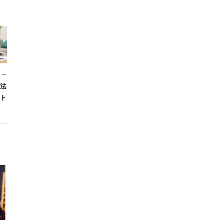
近
法
ト