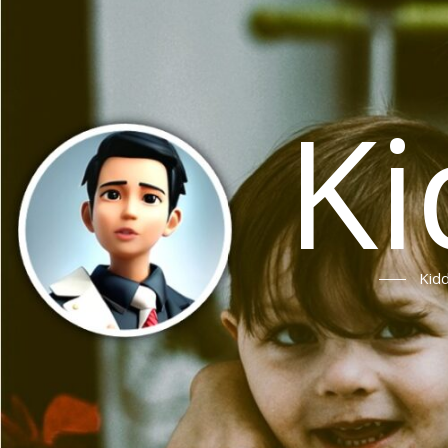
Ki
Ki