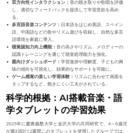
双方向性インタラクション：
音の聴き取りや歌唱を評価
し、適切なフィードバックを提供して学習意欲を高め
る。
多言語音楽コンテンツ：
日本語をはじめ英語、スペイン
語、中国語などの歌やリズム遊びを収録し、自然な多言
語環境を家庭に導入。
聴覚認知力向上機能：
音の高さやリズム、メロディーの
認識トレーニングを通じて聴覚処理能力を強化。
親向けダッシュボード：
学習進捗や理解度、子どもの興
味の傾向を可視化し、効果的なサポートを可能に。
ゲーム感覚の楽しい学習体験：
リズムに合わせて画面を
タップするなど、飽きにくい工夫がされている。
科学的根拠：AI搭載音楽・語
学タブレットの学習効果
2025年に慶應義塾大学と金沢大学の共同研究で、4～6歳児
が週3回計12週間このタブレットを使用したグループでは、