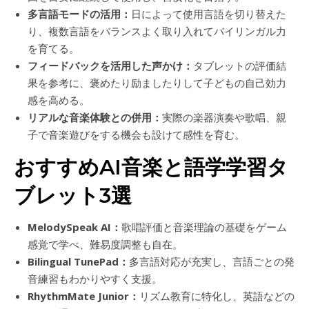
多言語モードの活用：
日によって使用言語を切り替えた
り、複数言語をバランスよく取り入れてバイリンガル力
を育てる。
フィードバックを活用した声かけ：
タブレットの評価結
果を参考に、褒めたり励ましたりして子どもの自己効力
感を高める。
リアルな音楽体験との併用：
実際の楽器演奏や歌唱、親
子で音楽遊びをする機会も設けて感性を育む。
おすすめAI音楽と語学学習タ
ブレット3選
MelodySpeak AI：
歌唱評価と音楽理論の基礎をゲーム
感覚で学べ、難易度調整も自在。
Bilingual TunePad：
多言語対応が充実し、言語ごとの発
音練習もわかりやすく支援。
RhythmMate Junior：
リズム教育に特化し、英語などの