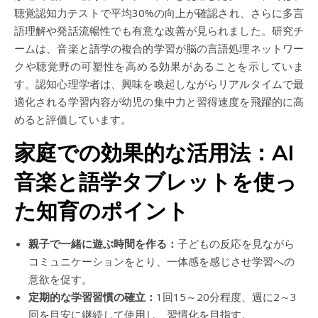
聴覚認知力テストで平均30%の向上が確認され、さらに多言
語理解や発話流暢性でも有意な改善が見られました。研究チ
ームは、音楽と語学の複合的学習が脳の言語処理ネットワー
クや聴覚野の可塑性を高める効果があることを示していま
す。認知心理学者は、興味を喚起しながらリアルタイムで最
適化される学習内容が幼児の集中力と習得速度を飛躍的に高
めると評価しています。
家庭での効果的な活用法：AI
音楽と語学タブレットを使っ
た知育のポイント
親子で一緒に遊ぶ時間を作る：
子どもの反応を見ながら
コミュニケーションをとり、一体感を感じさせ学習への
意欲を促す。
定期的な学習習慣の確立：
1回15～20分程度、週に2～3
回を目安に継続して使用し、習慣化を目指す。