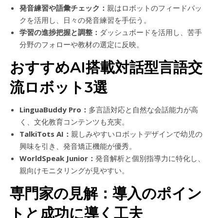
発音練習や語彙チェック：
親はロボットのフィードバッ
クを活用し、日々の発音練習を手伝う。
学習の進捗把握と調整：
ダッシュボードを活用し、苦手
分野のフォローや教材の選定に反映。
おすすめAI搭載対話型言語交
流ロボット3選
LinguaBuddy Pro：
多言語対応と自然な会話能力が高
く、文化教育コンテンツも充実。
TalkiTots AI：
親しみやすいロボットデザインで幼児の
興味を引き、発音矯正機能が優秀。
WorldSpeak Junior：
発音解析と個別指導力に特化し、
親向けモニタリングが見やすい。
専門家の見解：導入のポイン
トと成功に導く工夫