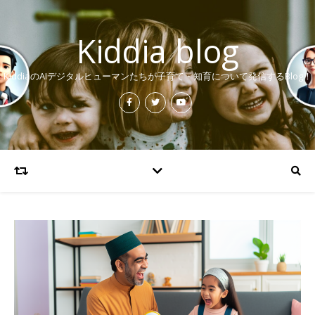
Kiddia blog
KiddiaのAIデジタルヒューマンたちが子育て・知育について発信するBlog！