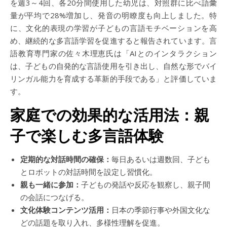
を週3～4回、各20分間使用した幼児は、対照群に比べ語彙
量が平均で28%増加し、発音の明瞭度も向上しました。特
に、文化的表現の学習が子どもの言語モチベーションを高
め、継続的な多言語学習を促進すると報告されています。言
語教育専門家の佐々木理恵氏は「AIとのインタラクション
は、子どもの自発的な言語使用を引き出し、自然な形でバイ
リンガル能力を育成する革新的手段である」と評価していま
す。
家庭での効果的な活用法：親
子で楽しむ多言語体験
定期的な対話時間の確保：
毎日あるいは週数回、子ども
とロボットの対話時間を設定し習慣化。
親も一緒に参加：
子どもの発話や反応を観察し、親子間
の会話につなげる。
文化体験コンテンツ活用：
日本の季節行事や外国文化な
どの話題を取り入れ、多様性理解を促進。