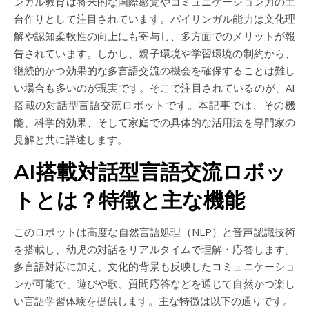
ンガル教育は将来的な国際感覚やコミュニケーション力の土
台作りとして注目されています。バイリンガル能力は文化理
解や認知柔軟性の向上にも寄与し、多方面でのメリットが報
告されています。しかし、親子環境や学習環境の制約から、
継続的かつ効果的な多言語交流の機会を確保することは難し
い場合も多いのが現実です。そこで注目されているのが、AI
搭載の対話型言語交流ロボットです。本記事では、その機
能、科学的効果、そして家庭での具体的な活用法を専門家の
見解と共に詳述します。
AI搭載対話型言語交流ロボッ
トとは？特徴と主な機能
このロボットは高度な自然言語処理（NLP）と音声認識技術
を搭載し、幼児の対話をリアルタイムで理解・応答します。
多言語対応に加え、文化的背景も反映したコミュニケーショ
ンが可能で、遊びや歌、質問応答などを通じて自然かつ楽し
い言語学習体験を提供します。主な特徴は以下の通りです。