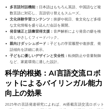
多言語対話機能：
日本語はもちろん英語、中国語など複
数言語に対応し、言語切り替えもスムーズ。
文化体験学習コンテンツ：
挨拶や祝日、食文化など多様
な文化情報を盛り込んだ会話を展開。
発音矯正と語彙習得支援：
音声解析により発音の癖を検
出しやさしくフィードバック。
親向けダッシュボード：
子どもの学習履歴や進捗度、発
話傾向を詳細に表示。
子どもに優しいデザインと安全性：
転倒防止や音量制御
など、家庭環境に適した設計。
科学的根拠：AI言語交流ロボ
ットによるバイリンガル能力
向上の効果
2025年の言語発達研究によれば、AI搭載言語交流ロボット