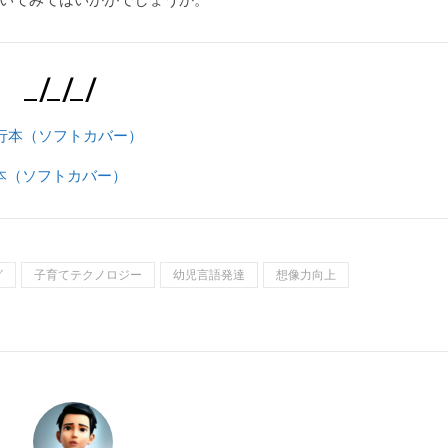
_/_/_/
本（ソフトカバー）
グ
子育てテクノロジー
幼児言語発達
想像力向上