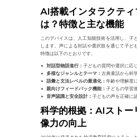
AI搭載インタラクテ
は？特徴と主な機能
このデバイスは、人工知能技術を活用し、子
します。声による対話や選択肢を通じて子ど
特徴は以下のとおりです。
対話型物語進行：
子どもの質問や選択に応
多様なジャンルとテーマ：
古典童話から科
語彙と文法レベルの最適化：
年齢や理解度
親向けフィードバック機能：
子どもの学習
音声認識と安全設計：
子どもの声を正確に
科学的根拠：AIスト
像力の向上