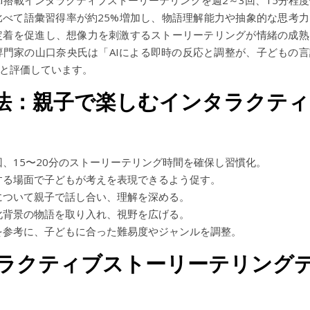
AI搭載インタラクティブストーリーテリングを週2～3回、15分程
べて語彙習得率が約25%増加し、物語理解能力や抽象的な思考力
定着を促進し、想像力を刺激するストーリーテリングが情緒の成熟
門家の山口奈央氏は「AIによる即時の反応と調整が、子どもの言
と評価しています。
法：親子で楽しむインタラクティ
、15〜20分のストーリーテリング時間を確保し習慣化。
する場面で子どもが考えを表現できるよう促す。
について親子で話し合い、理解を深める。
化背景の物語を取り入れ、視野を広げる。
を参考に、子どもに合った難易度やジャンルを調整。
タラクティブストーリーテリング