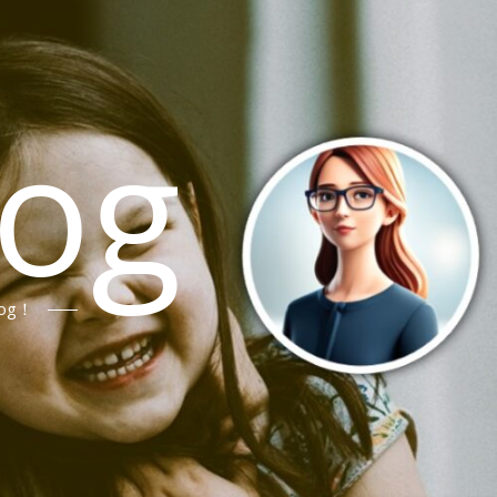
log
og！