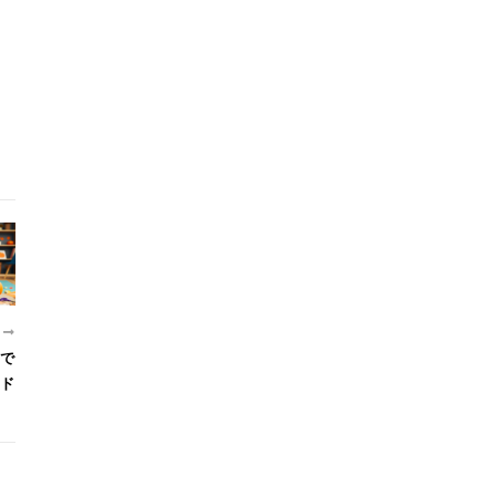
近
で
ド