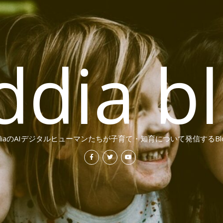
ddia b
ddiaのAIデジタルヒューマンたちが子育て・知育について発信するBl