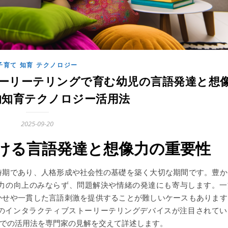
子育て 知育 テクノロジー
トーリーテリングで育む幼児の言語発達と想
的知育テクノロジー活用法
2025-09-20
ける言語発達と想像力の重要性
時期であり、人格形成や社会性の基礎を築く大切な期間です。豊か
力の向上のみならず、問題解決や情緒の発達にも寄与します。一
かせや一貫した言語刺激を提供することが難しいケースもあります
載のインタラクティブストーリーテリングデバイスが注目されてい
での活用法を専門家の見解を交えて詳述します。