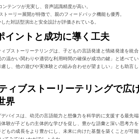
コンテンツが充実し、音声認識精度が高い。
ストーリー展開が特徴で、親のフィードバック機能も優秀。
かした対話型演出と安全設計が評価されている。
ポイントと成功に導く工夫
ティブストーリーテリングは、子どもの言語発達と情緒発達を統合
親の温かい関わりや適切な利用時間の確保が成功の鍵」と述べてい
考慮し、他の遊びや実体験との組み合わせが望ましい」とも助言し
クティブストーリーテリングで広
世界
グデバイスは、幼児の言語能力と想像力を科学的に支援する最先端
語体験が子どもの主体的な学びを促し、豊かな語彙と深い思考力を
子どもの成長をより豊かにし、未来に向けた基盤を築くことが可能
いてみてはいかがでしょうか。