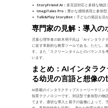
StoryFriend AI：
多言語対応と多様な物語
ImagiTales Pro：
豊かな感情表現と参加型
Talk&Play StoryBot：
子どもの発話を活
専門家の見解：導入の
児童心理学者の鈴木明子氏は「AIインタラク
に促す革新的な教育ツールである。ただし、
す。また「スクリーンタイムとのバランスを
います。
まとめ：AIインタラ
る幼児の言語と想像の
AI搭載のインタラクティブストーリーテリン
知育テクノロジーです。対話型で参加型の物
てます。適切な導入と親子の協働によって、
す。革新的技術を活用し、新たな知育の扉を開