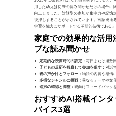
2025年に発表された幼児教育研究によると、
用した幼児は従来の読み聞かせだけの場合に比
向上しました。対話型の参加が集中力や記憶
後押しすることが示されています。言語発達専
学習を強力にサポートする革新的技術である」
家庭での効果的な活用
ブな読み聞かせ
定期的な読書時間の設定：
毎日または週数回
子どもの反応を観察して参加を促す：
対話
親の声かけとフォロー：
物語の内容や感情
多様なジャンルに挑戦：
異なるテーマや文
進捗の確認と調整：
親向けフィードバック
おすすめAI搭載イン
バイス3選