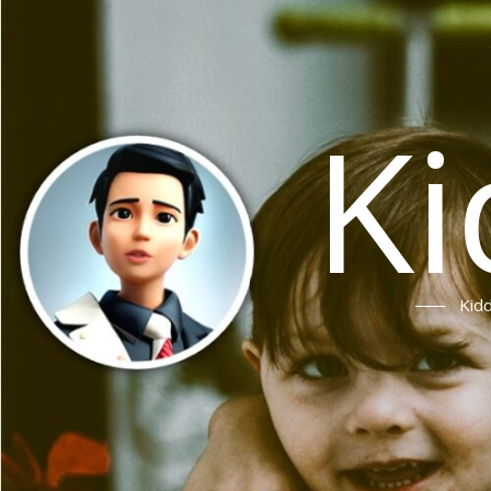
Ki
Ki