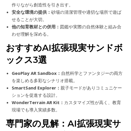
作りながら創造性を引き出す。
安全な環境の提供：
砂場の清潔管理や適切な場所で遊ば
せることが大切。
他の知育教材との併用：
図鑑や実際の自然体験と組み合
わせ理解を深める。
おすすめAI拡張現実サンドボ
ックス3選
GeoPlay AR Sandbox：
自然科学とファンタジーの両方
を楽しめる多彩なシナリオ搭載。
SmartSand Explorer：
親子モードがありコミュニケー
ションを促進する設計。
WonderTerrain AR Kit：
カスタマイズ性が高く、教育
現場でも導入実績多数。
専門家の見解：AI拡張現実サ