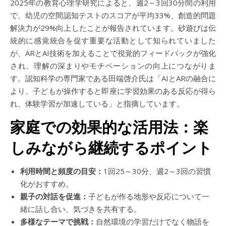
2025年の教育心理学研究によると、週2～3回30分間の利用
で、幼児の空間認知テストのスコアが平均33%、創造的問題
解決力が29%向上したことが報告されています。砂遊びは伝
統的に感覚統合を促す重要な活動として知られていました
が、ARとAI技術を加えることで視覚的フィードバックが強化
され、理解の深まりやモチベーションの向上につながりま
す。認知科学の専門家である田端啓介氏は「AIとARの融合に
より、子どもが操作すると即座に学習効果のある反応が得ら
れ、体験学習が加速している」と指摘しています。
家庭での効果的な活用法：楽
しみながら継続するポイント
利用時間と頻度の目安：
1回25～30分、週2～3回の習慣
化がおすすめ。
親子の対話を促進：
子どもが作る地形や反応について一
緒に話し合い、気づきを共有する。
多様なテーマで挑戦：
自然環境の学習だけでなく物語を