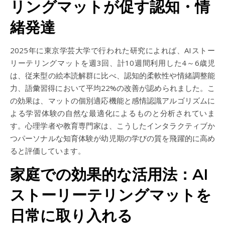
リングマットが促す認知・情
緒発達
2025年に東京学芸大学で行われた研究によれば、AIストー
リーテリングマットを週3回、計10週間利用した4～6歳児
は、従来型の絵本読解群に比べ、認知的柔軟性や情緒調整能
力、語彙習得において平均22%の改善が認められました。こ
の効果は、マットの個別適応機能と感情認識アルゴリズムに
よる学習体験の自然な最適化によるものと分析されていま
す。心理学者や教育専門家は、こうしたインタラクティブか
つパーソナルな知育体験が幼児期の学びの質を飛躍的に高め
ると評価しています。
家庭での効果的な活用法：AI
ストーリーテリングマットを
日常に取り入れる