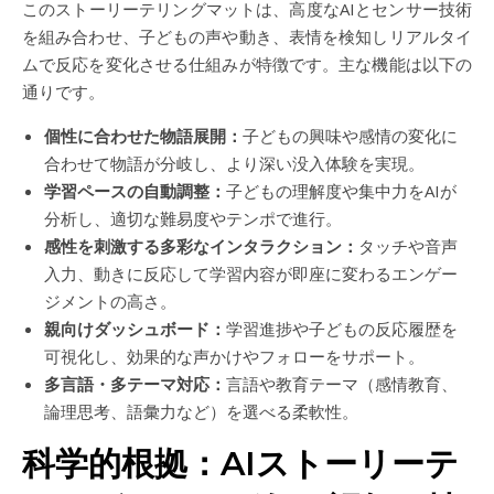
このストーリーテリングマットは、高度なAIとセンサー技術
を組み合わせ、子どもの声や動き、表情を検知しリアルタイ
ムで反応を変化させる仕組みが特徴です。主な機能は以下の
通りです。
個性に合わせた物語展開：
子どもの興味や感情の変化に
合わせて物語が分岐し、より深い没入体験を実現。
学習ペースの自動調整：
子どもの理解度や集中力をAIが
分析し、適切な難易度やテンポで進行。
感性を刺激する多彩なインタラクション：
タッチや音声
入力、動きに反応して学習内容が即座に変わるエンゲー
ジメントの高さ。
親向けダッシュボード：
学習進捗や子どもの反応履歴を
可視化し、効果的な声かけやフォローをサポート。
多言語・多テーマ対応：
言語や教育テーマ（感情教育、
論理思考、語彙力など）を選べる柔軟性。
科学的根拠：AIストーリーテ