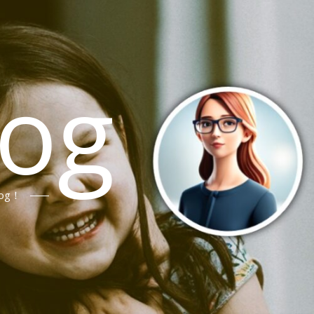
log
og！