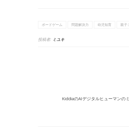
ボードゲーム
問題解決力
幼児知育
親子
投稿者:
ミユキ
KiddiaのAIデジタルヒューマン