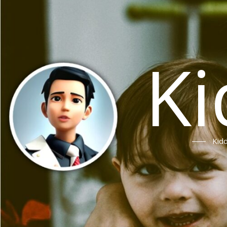
Ki
Ki