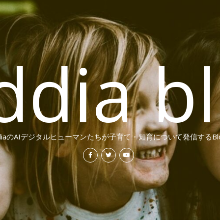
ddia b
ddiaのAIデジタルヒューマンたちが子育て・知育について発信するBl