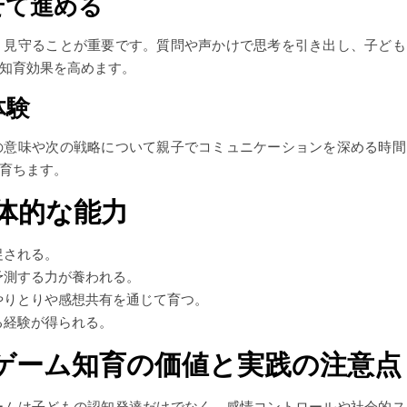
せて進める
く見守ることが重要です。質問や声かけで思考を引き出し、子ども
知育効果を高めます。
体験
の意味や次の戦略について親子でコミュニケーションを深める時間
育ちます。
体的な能力
促される。
予測する力が養われる。
やりとりや感想共有を通じて育つ。
る経験が得られる。
ゲーム知育の価値と実践の注意点
ームは子どもの認知発達だけでなく、感情コントロールや社会的ス