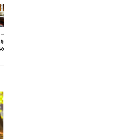
近
育
め