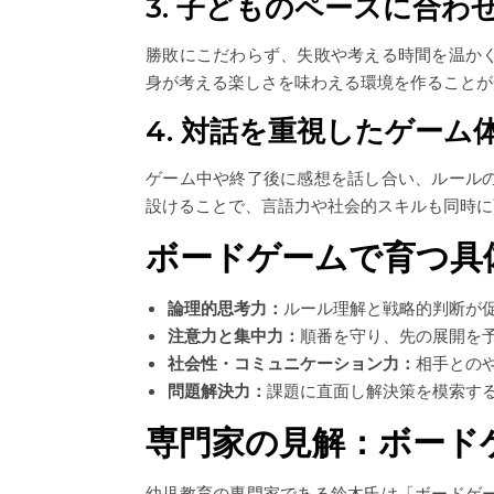
3. 子どものペースに合わ
勝敗にこだわらず、失敗や考える時間を温か
身が考える楽しさを味わえる環境を作ることが
4. 対話を重視したゲーム
ゲーム中や終了後に感想を話し合い、ルール
設けることで、言語力や社会的スキルも同時に
ボードゲームで育つ具
論理的思考力：
ルール理解と戦略的判断が
注意力と集中力：
順番を守り、先の展開を
社会性・コミュニケーション力：
相手との
問題解決力：
課題に直面し解決策を模索す
専門家の見解：ボード
幼児教育の専門家である鈴木氏は「ボードゲ