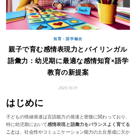
知育・語学融合
親子で育む感情表現力とバイリンガル
語彙力：幼児期に最適な感情知育×語学
教育の新提案
2025-10-31
はじめに
子どもの情緒発達は言語能力の発達と密接に関わっており、
特に幼児期において
感情表現と語彙力をバランスよく育てる
こと
は、社会性やコミュニケーション能力の土台形成に欠か