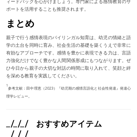
ィードバックを心がけましょう。専門家による感情教育のサ
ポートを活用することも推奨されます。
まとめ
親子で行う感情表現のバイリンガル知育は、幼児の情緒と語
学の土台を同時に育み、社会生活の基礎を築くうえで非常に
有効なアプローチです。感情を豊かに表現できる力は、言語
力強化だけでなく豊かな人間関係形成にもつながります。ぜ
ひ今日から親子の大切な対話の時間に取り入れて、笑顔と絆
を深める教育を実践してください。
1
参考文献：田中理恵（2023）『幼児期の感情言語化と社会性発達』発達心
理学レビュー。
_/_/_/ おすすめアイテム
_/_/_/