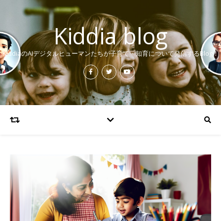
Kiddia blog
KiddiaのAIデジタルヒューマンたちが子育て・知育について発信するBlog！