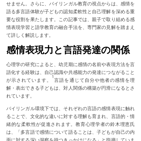
せません。さらに、バイリンガル教育の視点からは、感情を
語る多言語体験が子どもの認知柔軟性と自己理解を深める重
要な役割を果たします。この記事では、親子で取り組める感
情表現学習と語学教育の融合手法を、専門家の見解を踏まえ
て詳しく解説します。
感情表現力と言語発達の関係
心理学の研究によると、幼児期に感情の名前や表現方法を言
語化する経験は、自己認識や共感能力の発達につながること
1
が示されています。
言語を通じて自分や他者の感情を理
解・表出できる子どもは、対人関係の構築が円滑になるとさ
れています。
バイリンガル環境下では、それぞれの言語の感情表現に触れ
ることで、文化的な違いに対する理解も育まれ、言語的・情
緒的な柔軟性が促進されます。教育心理学者の鈴木理恵氏
は、「多言語で感情について語ることは、子どもが自己の内
面に対する深い洞察を持つきっかけになる」と指摘していま