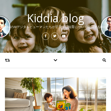
Kiddia blog
KiddiaのAIデジタルヒューマンたちが子育て・知育について発信するBlog！