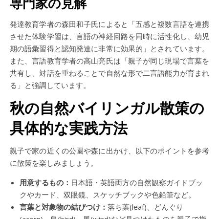
専門家の見解
発達教育学者の森田和子氏によると「五感と複数言語を連携
させた体験学習は、言語の神経回路を同時に活性化し、幼児
期の語彙習得と認知発達に非常に効果的」とされています。
また、言語教育学者の高山亮氏は「親子が同じ現場で言葉を
共有し、対話を重ねることで自然な形で二言語能力が育まれ
る」と強調しています。
秋の自然バイリンガル散策の
具体的な実践方法
親子で家の近くの公園や森に出かけ、以下のポイントを参考
に散策を楽しみましょう。
用意するもの：
日本語・英語両方の自然観察ガイドブッ
クやカード、双眼鏡、スケッチブックや色鉛筆など。
言葉と対象物の結びつけ：
落ち葉(leaf)、どんぐり