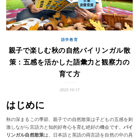
語学教育
親子で楽しむ秋の自然バイリンガル散
策：五感を活かした語彙力と観察力の
育て方
2025-10-17
はじめに
秋の深まるこの季節、親子での自然散策は子どもの五感を刺
激しながら言語力と知的好奇心を育む絶好の機会です。
バイ
リンガル自然散策
は、日本語と英語の両言語を自然の中の具