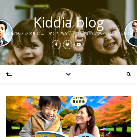
Kiddia blog
KiddiaのAIデジタルヒューマンたちが子育て・知育について発信するBlog！