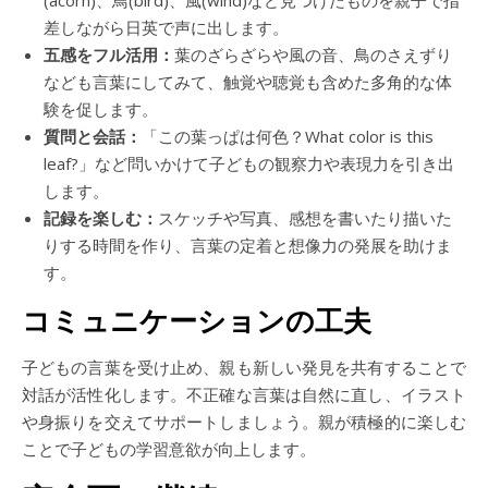
(acorn)、鳥(bird)、風(wind)など見つけたものを親子で指
差しながら日英で声に出します。
五感をフル活用：
葉のざらざらや風の音、鳥のさえずり
なども言葉にしてみて、触覚や聴覚も含めた多角的な体
験を促します。
質問と会話：
「この葉っぱは何色？What color is this
leaf?」など問いかけて子どもの観察力や表現力を引き出
します。
記録を楽しむ：
スケッチや写真、感想を書いたり描いた
りする時間を作り、言葉の定着と想像力の発展を助けま
す。
コミュニケーションの工夫
子どもの言葉を受け止め、親も新しい発見を共有することで
対話が活性化します。不正確な言葉は自然に直し、イラスト
や身振りを交えてサポートしましょう。親が積極的に楽しむ
ことで子どもの学習意欲が向上します。