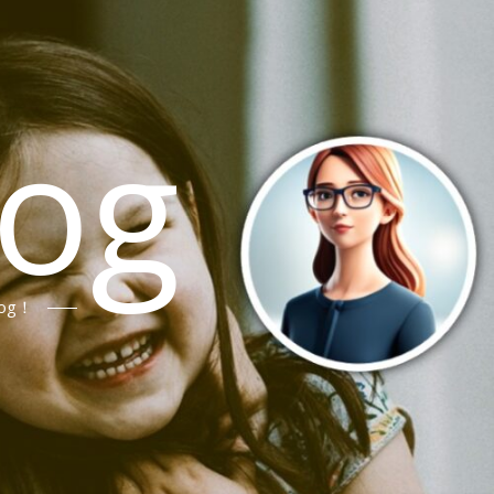
log
og！