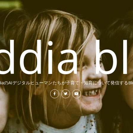
ddia b
ddiaのAIデジタルヒューマンたちが子育て・知育について発信するBl