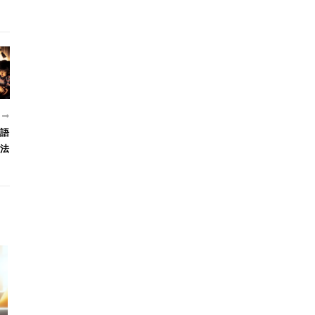
近
語
法