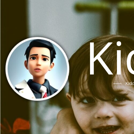
Ki
Ki