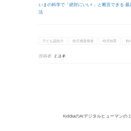
いまの科学で「絶対にいい! 」と断言できる 
法
子ども認知力
幼児感覚発達
幼児知育
秋
投稿者:
ミユキ
KiddiaのAIデジタルヒューマン