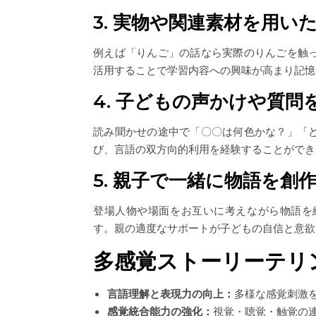
3. 実物や関連素材を用い
例えば「りんご」の話なら実際のりんごを触
活用することで学習内容への興味が高まり記憶
4. 子どもの声かけや質
読み聞かせの途中で「〇〇は何色かな？」「
び、言語の双方向的利用を経験することができ
5. 親子で一緒に物語を創
登場人物や場面をお互いに考えながら物語を
す。親の適度なサポートが子どもの自信と意欲
多感覚ストーリーテリ
言語理解と表現力の向上：
多様な感覚刺激
感覚統合能力の強化：
視覚・聴覚・触覚の