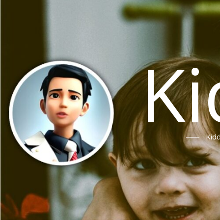
Ki
Ki