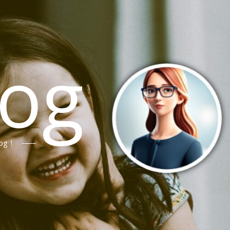
log
og！