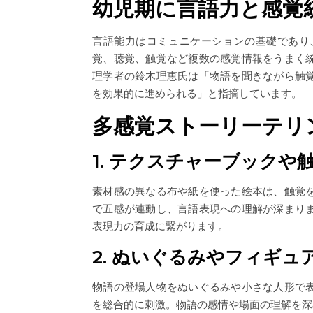
幼児期に言語力と感覚
言語能力はコミュニケーションの基礎であり
覚、聴覚、触覚など複数の感覚情報をうまく
理学者の鈴木理恵氏は「物語を聞きながら触
を効果的に進められる」と指摘しています。
多感覚ストーリーテリ
1. テクスチャーブック
素材感の異なる布や紙を使った絵本は、触覚
で五感が連動し、言語表現への理解が深まり
表現力の育成に繋がります。
2. ぬいぐるみやフィギ
物語の登場人物をぬいぐるみや小さな人形で
を総合的に刺激。物語の感情や場面の理解を深