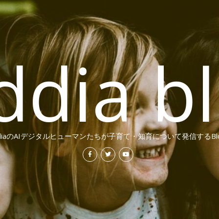
ddia b
ddiaのAIデジタルヒューマンたちが子育て・知育について発信するBl