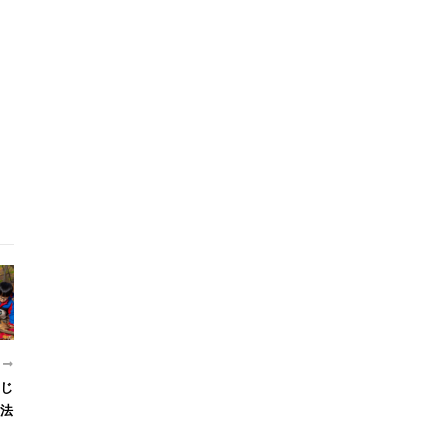
近
じ
法