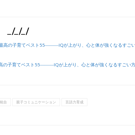
_/_/_/
最高の子育てベスト55―――IQが上がり、心と体が強くなるすごい
統合
親子コミュニケーション
言語力育成