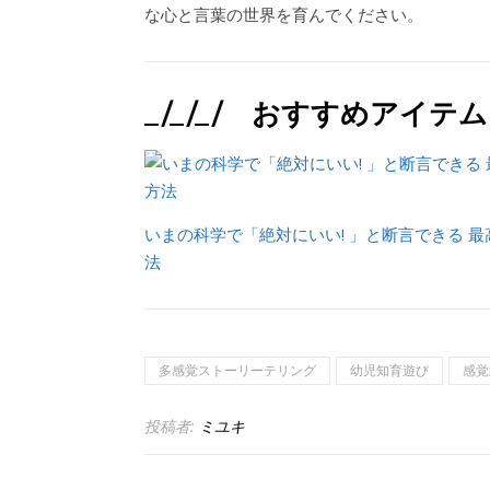
な心と言葉の世界を育んでください。
_/_/_/ おすすめアイテム 
いまの科学で「絶対にいい! 」と断言できる 
法
多感覚ストーリーテリング
幼児知育遊び
感覚
投稿者:
ミユキ