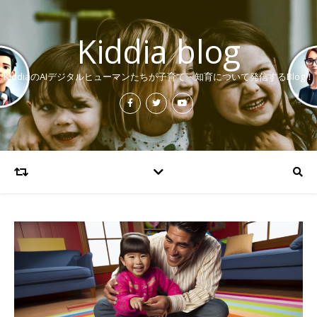
Kiddia blog
KiddiaのAIデジタルヒューマンたちが子育て・知育について発信するBlog！