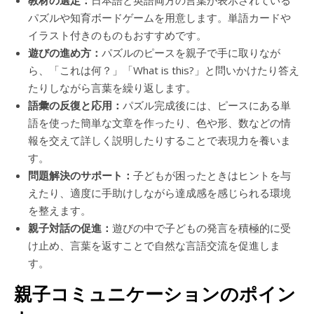
教材の選定：
日本語と英語両方の言葉が表示されている
パズルや知育ボードゲームを用意します。単語カードや
イラスト付きのものもおすすめです。
遊びの進め方：
パズルのピースを親子で手に取りなが
ら、「これは何？」「What is this?」と問いかけたり答え
たりしながら言葉を繰り返します。
語彙の反復と応用：
パズル完成後には、ピースにある単
語を使った簡単な文章を作ったり、色や形、数などの情
報を交えて詳しく説明したりすることで表現力を養いま
す。
問題解決のサポート：
子どもが困ったときはヒントを与
えたり、適度に手助けしながら達成感を感じられる環境
を整えます。
親子対話の促進：
遊びの中で子どもの発言を積極的に受
け止め、言葉を返すことで自然な言語交流を促進しま
す。
親子コミュニケーションのポイン