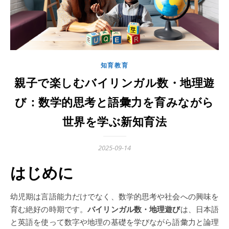
知育教育
親子で楽しむバイリンガル数・地理遊
び：数学的思考と語彙力を育みながら
世界を学ぶ新知育法
2025-09-14
はじめに
幼児期は言語能力だけでなく、数学的思考や社会への興味を
育む絶好の時期です。
バイリンガル数・地理遊び
は、日本語
と英語を使って数字や地理の基礎を学びながら語彙力と論理