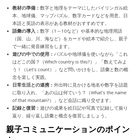
教材の準備：
数字と地理をテーマにしたバイリンガル絵
本、地球儀、マップパズル、数字カードなどを用意。日
本語と英語の表示がある教材がおすすめです。
語彙の導入：
数字（1～10など）や基本的な地理用語
（国、山、川、海など）をカードや絵本で紹介し、親子
で一緒に発音練習をします。
遊びの中での使用：
パズルや地球儀を使いながら「これ
はどこの国？（Which country is this?）」「数えてみよ
う！（Let’s count）」など問いかけをし、語彙と数の概
念を楽しく実践。
日常生活との連携：
外出時に見かける地名や数字を話題
に取り入れ、「あの山は何ていう？（What’s the name
of that mountain?）」など会話に織り交ぜます。
記録と復習：
遊びの成果を絵日記や写真で記録して振り
返り、繰り返し語彙と概念を復習しましょう。
親子コミュニケーションのポイン