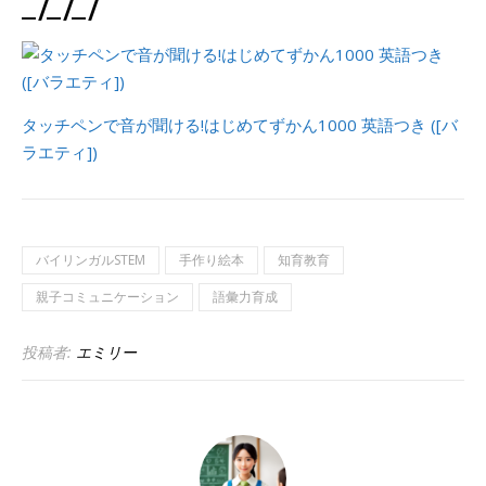
_/_/_/
タッチペンで音が聞ける!はじめてずかん1000 英語つき ([バ
ラエティ])
バイリンガルSTEM
手作り絵本
知育教育
親子コミュニケーション
語彙力育成
投稿者:
エミリー