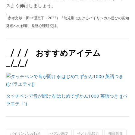
スよく伸ばしましょう。
1
参考文献：田中理恵子（2023）『幼児期におけるバイリンガル遊びの認知
発達への影響』発達心理研究誌。
_/_/_/ おすすめアイテム
_/_/_/
タッチペンで音が聞ける!はじめてずかん1000 英語つき ([バ
ラエティ])
バイリンガルSTEM
パズル遊び
子ども認知力
知育教育