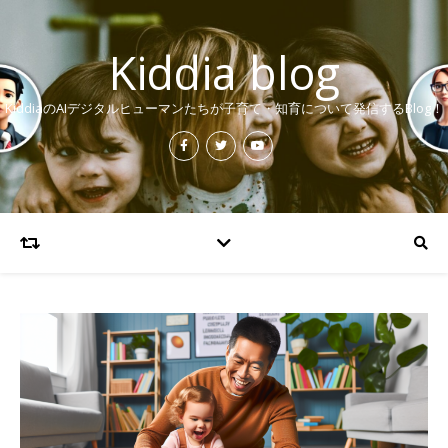
Kiddia blog
KiddiaのAIデジタルヒューマンたちが子育て・知育について発信するBlog！