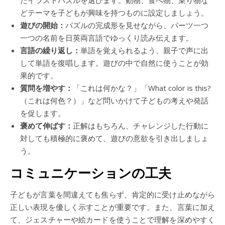
たイラストパズルを選びます。動物、食べ物、乗り物な
どテーマを子どもが興味を持つものに設定しましょう。
遊びの開始：
パズルの完成形を見せながら、パーツ一つ
一つの名前を日英両言語でゆっくり読み伝えます。
言語の繰り返し：
単語を覚えられるよう、親子で声に出
して単語を復唱します。遊びの中で自然に使うことが効
果的です。
質問を増やす：
「これは何かな？」「What color is this?
（これは何色？）」など問いかけて子どもの考えや発話
を促します。
褒めて伸ばす：
正解はもちろん、チャレンジした行動に
対しても積極的に褒めて、遊びの意欲を引き出しましょ
う。
コミュニケーションの工夫
子どもが言葉を間違えても焦らず、肯定的に受け止めながら
正しい表現を優しく示すことが重要です。また、言葉に加え
て、ジェスチャーや絵カードを使うことで理解を深めやすく