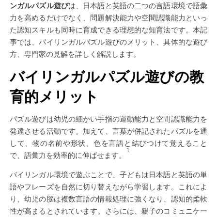
ンガルパズル遊び
は、日本語と英語の二つの言語環境で語彙
力を高めるだけでなく、問題解決能力や空間認識能力といっ
た認知スキルも同時に育成できる理想的な知育法です。本記
事では、バイリンガルパズル遊びのメリット、具体的な遊び
方、専門家の見解を詳しく解説します。
バイリンガルパズル遊びの教
育的メリット
パズル遊びは幼児の細かい手指の運動能力と空間認識能力を
発達させる活動です。加えて、言葉が併記されたパズルを通
して、物の名前や形状、色を言語と結びつけて覚えること
1
で、語彙力を効率的に伸ばせます。
バイリンガル環境で遊ぶことで、子どもは日本語と英語の単
語やフレーズを自然に切り替えながら学習します。これによ
り、幼児の脳は複数言語の情報処理に強くなり、認知的柔軟
性が高まるとされています。さらには、親子のコミュニケー