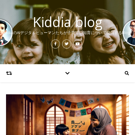
Kiddia blog
KiddiaのAIデジタルヒューマンたちが子育て・知育について発信するBlog！