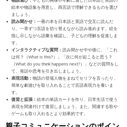
物語選び：
子どもの興味や年齢に適した日本語と英語の
絵本や物語集を用意し、両言語で理解できるものを選び
ましょう。
読み聞かせ：
一冊の本を日本語と英語で交互に読んだ
り、一章ずつ言語を切り替えながら読み進めます。絵を
指し示しながら語彙を確認し、子どもの理解を促進しま
す。
インタラクティブな質問：
読み聞かせ中や後に、「これ
は何？（What is this?）」「次に何が起こると思う？
（What do you think happens next?）」などの質問をし
て、発話や思考を引き出しましょう。
表現活動：
物語の登場人物をまねてセリフを言ったり、
簡単な劇遊びを取り入れることで言語表現力を養いま
す。
復習と拡張：
絵本の単語カードを作り、日常生活で使う
表現を関連付けて復習しましょう。また、関連する歌や
ゲームも取り入れるとより効果的です。
親子コミュニケーションのポイン